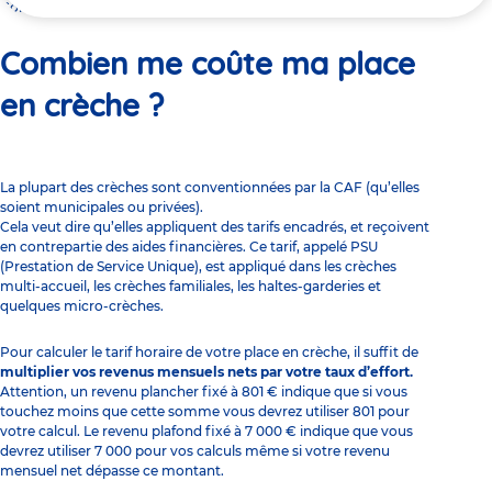
ici
Combien me coûte ma place en crèche ?
Combien me coûte ma place
en crèche ?
La plupart des crèches sont conventionnées par la CAF (qu’elles
soient municipales ou privées).
Cela veut dire qu’elles appliquent des tarifs encadrés, et reçoivent
en contrepartie des
aides financières
. Ce tarif, appelé PSU
(Prestation de Service Unique), est appliqué dans les crèches
multi-accueil, les crèches familiales, les haltes-garderies et
quelques micro-crèches.
Pour calculer le tarif horaire de votre place en crèche
, il suffit de
multiplier vos revenus mensuels nets par votre taux d’effort.
Attention, un revenu plancher fixé à 801 € indique que si vous
touchez moins que cette somme vous devrez utiliser 801 pour
votre calcul. Le revenu plafond fixé à 7 000 € indique que vous
devrez utiliser 7 000 pour vos calculs même si votre revenu
mensuel net dépasse ce montant.