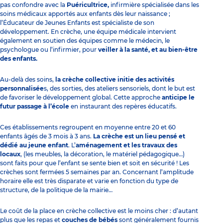
pas confondre avec la
Puéricultrice,
infirmière spécialisée dans les
soins médicaux apportés aux enfants dès leur naissance ;
l’
Éducateur de Jeunes Enfants
est spécialiste de son
développement. En crèche, une équipe médicale intervient
également en soutien des équipes comme le médecin, le
psychologue ou l’infirmier, pour
veiller à la santé, et au bien-être
des enfants.
Au-delà des soins,
la crèche collective initie des activités
personnalisée
s, des sorties, des ateliers sensoriels, dont le but est
de favoriser le développement global. Cette approche
anticipe le
futur passage à l’école
en instaurant des repères éducatifs.
Ces établissements regroupent en moyenne entre 20 et 60
enfants âgés de 3 mois à 3 ans.
La crèche est un lieu pensé et
dédié au jeune enfant
. L’
aménagement et les travaux des
locaux
, (les meubles, la décoration, le matériel pédagogique…)
sont faits pour que l’enfant se sente bien et soit en sécurité ! Les
crèches sont fermées 5 semaines par an. Concernant l’amplitude
horaire elle est très disparate et varie en fonction du type de
structure, de la politique de la mairie…
Le
coût de la place en crèche
collective est le moins cher : d’autant
plus que les repas et
couches de bébés
sont généralement fournis