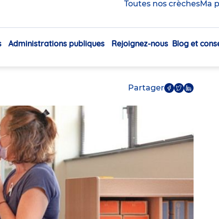
Toutes nos crèches
Ma p
 les crèches Babilou,
écouvrez les résultats
s
Administrations publiques
Rejoignez-nous
Blog et conse
Navigation
faction annuelle
principale
Partager