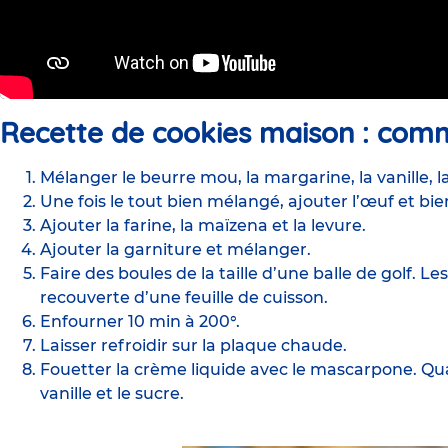
Recette de cookies maison :
comme
Mélanger le beurre mou, la margarine, la vanille, la
Une fois le tout bien mélangé, ajouter l’œuf et bi
Ajouter la farine, la maïzena et la levure.
Ajouter la garniture et mélanger.
Faire des boules de la taille d’une balle de golf. 
recouverte d’une feuille de cuisson.
Enfourner 10 min à 200°.
Laisser refroidir sur la plaque chaude.
Fouetter la crème liquide avec le mascarpone. Q
vanille et le sucre.