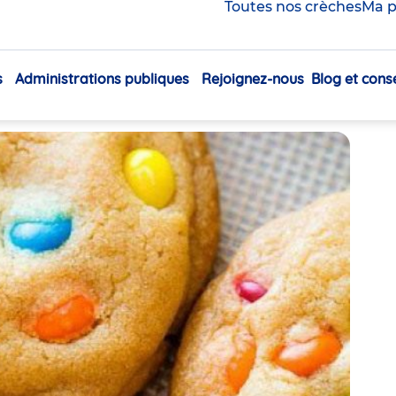
e chocolat colorés et
Toutes nos crèches
Ma p
s
Administrations publiques
Rejoignez-nous
Blog et conse
Navigation
Partager
principale