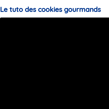
Le
tuto des cookies
gourmands