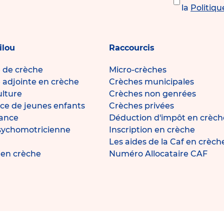
la
Politiqu
ilou
Raccourcis
e de crèche
Micro-crèches
e adjointe en crèche
Crèches municipales
ulture
Crèches non genrées
ce de jeunes enfants
Crèches privées
fance
Déduction d'impôt en crèch
sychomotricienne
Inscription en crèche
Les aides de la Caf en crèch
e en crèche
Numéro Allocataire CAF