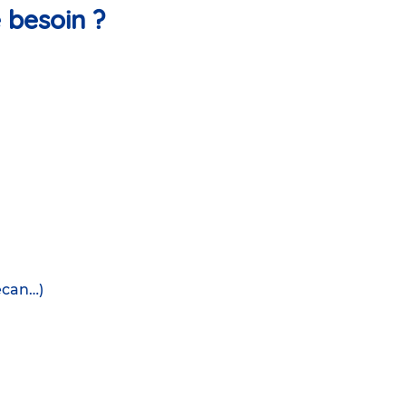
e besoin ?
écan…)