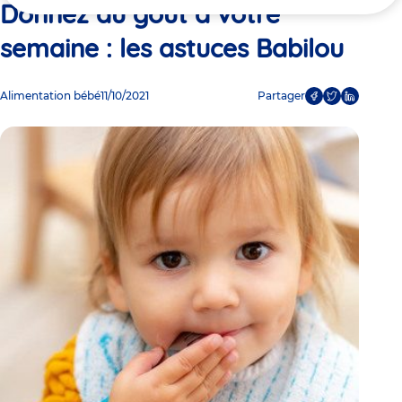
ici
Donnez du goût à votre
semaine : les astuces Babilou
Alimentation bébé
11/10/2021
Partager