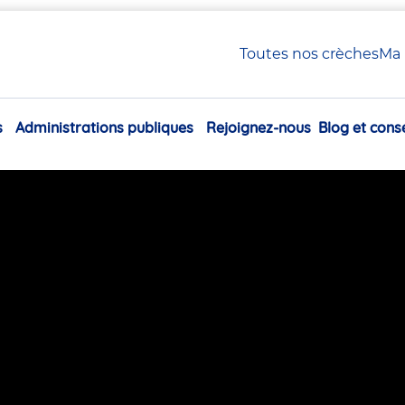
e et des 7 biquets en peul (Guinée)
Toutes nos crèches
Ma 
ire de la chèvre et des 7 bi
s
Administrations publiques
Rejoignez-nous
Blog et conse
Navigation
principale