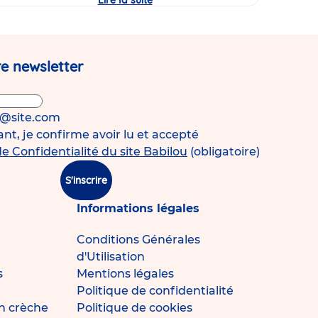
Lire la suite
Journée
Portes
Ouvertes
de
la
micro-
e newsletter
crèche
Babilou
Pérenchies
Agache
!
s@site.com
t, je confirme avoir lu et accepté
de Confidentialité du site Babilou
(obligatoire)
S'inscrire
Informations légales
Conditions Générales
d'Utilisation
s
Mentions légales
Politique de confidentialité
n crèche
Politique de cookies