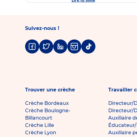
Lire la suite
Journée
Portes
Ouvertes
de
la
crèche
Babilou
Suivez-nous !
Rennes
Sully
Prudhomme
Facebook
Twitter
Linkedin
Instagram
Tiktok
Trouver une crèche
Travailler 
Crèche Bordeaux
Directeur/D
Crèche Boulogne-
Directeur/D
Billancourt
Auxiliaire 
Crèche Lille
Éducateur/
Crèche Lyon
Auxiliaire 