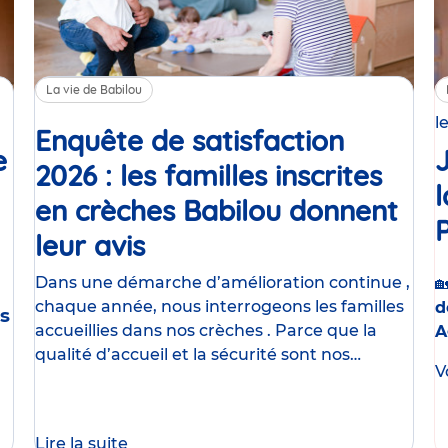
La vie de Babilou
l
Enquête de satisfaction
e
2026 : les familles inscrites
en crèches Babilou donnent
t
leur avis
Article
Dans une démarche d’amélioration continue ,

chaque année, nous interrogeons les familles
d
s
accueillies dans nos crèches . Parce que la
A
qualité d’accueil et la sécurité sont nos
V
priorités , nous donnons
Lire la suite