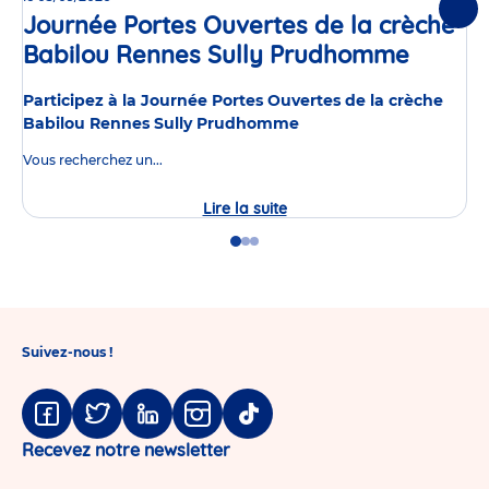
Suiv
Journée Portes Ouvertes de la crèche
Babilou Rennes Sully Prudhomme
Événe
Participez à la Journée Portes Ouvertes de la crèche
Babilou Rennes Sully Prudhomme
Vous recherchez un...
Lire la suite
Journée
Portes
Ouvertes
Go
Go
Go
de
to
to
to
la
slide
slide
slide
crèche
1
2
3
Babilou
Rennes
Sully
Suivez-nous !
Prudhomme
Facebook
Twitter
Linkedin
Instagram
Tiktok
Recevez notre newsletter