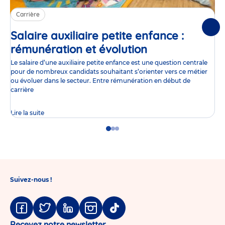
Carrière
Suiv
Salaire auxiliaire petite enfance :
rémunération et évolution
Article
Le salaire d’une auxiliaire petite enfance est une question centrale
pour de nombreux candidats souhaitant s’orienter vers ce métier
ou évoluer dans le secteur. Entre rémunération en début de
carrière
Lire la suite
Go
Go
Go
to
to
to
slide
slide
slide
1
2
3
Suivez-nous !
Facebook
Twitter
Linkedin
Instagram
Tiktok
Recevez notre newsletter