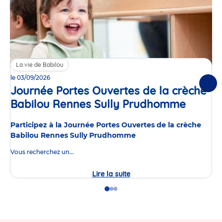
La vie de Babilou
le 03/09/2026
Suiv
Journée Portes Ouvertes de la crèche
Babilou Rennes Sully Prudhomme
Événe
Participez à la Journée Portes Ouvertes de la crèche
Babilou Rennes Sully Prudhomme
Vous recherchez un...
Lire la suite
Journée
Portes
Ouvertes
Go
Go
Go
de
to
to
to
la
slide
slide
slide
crèche
1
2
3
Babilou