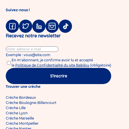
Rennes
Sully
Suivez-nous !
Prudhomme
Facebook
Twitter
Linkedin
Instagram
Tiktok
Recevez notre newsletter
Exemple : vous@site.com
En m'abonnant, je confirme avoir lu et accepté
la
Politique de Confidentialité du site Babilou
(obligatoire)
S'inscrire
Trouver une crèche
Crèche Bordeaux
Crèche Boulogne-Billancourt
Crèche Lille
Crèche Lyon
Crèche Marseille
Crèche Montpellier
Crèche Nantes