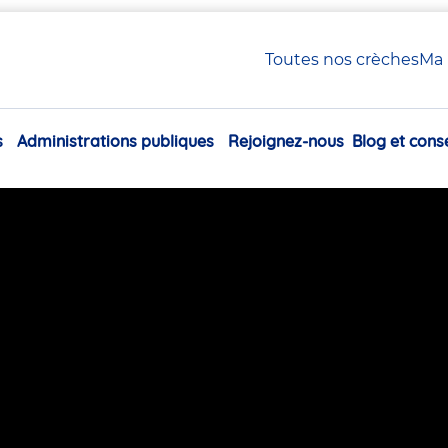
biquets en anglais
Toutes nos crèches
Ma 
ire de chèvre et des 7 biqu
s
Administrations publiques
Rejoignez-nous
Blog et conse
Navigation
principale