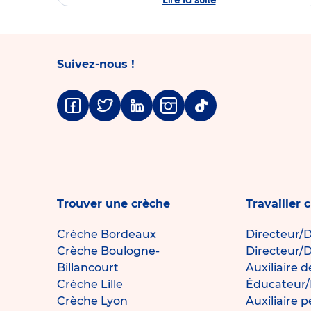
Lire la suite
Journée
Portes
Ouvertes
de
la
crèche
Babilou
Suivez-nous !
Rennes
Sully
Prudhomme
Facebook
Twitter
Linkedin
Instagram
Tiktok
Trouver une crèche
Travailler 
Crèche Bordeaux
Directeur/D
Crèche Boulogne-
Directeur/D
Billancourt
Auxiliaire 
Crèche Lille
Éducateur/
Crèche Lyon
Auxiliaire 