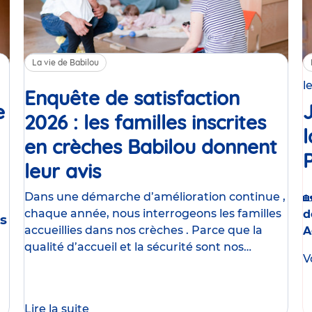
La vie de Babilou
l
Enquête de satisfaction
e
2026 : les familles inscrites
en crèches Babilou donnent
t
leur avis
Article
Dans une démarche d’amélioration continue ,

chaque année, nous interrogeons les familles
d
s
accueillies dans nos crèches . Parce que la
A
qualité d’accueil et la sécurité sont nos
V
priorités , nous donnons
Lire la suite