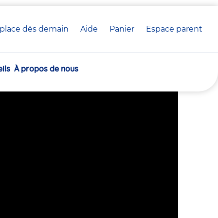
place dès demain
Aide
Panier
crèche(s)
Espace parent
ets en anglais
sélectionnée(s)
ils
À propos de nous