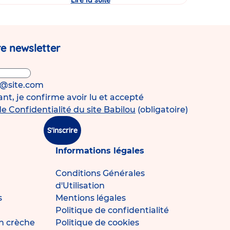
Lire la suite
Journée
Portes
Ouvertes
de
la
micro-
e newsletter
crèche
Babilou
Pérenchies
Agache
!
s@site.com
t, je confirme avoir lu et accepté
de Confidentialité du site Babilou
(obligatoire)
S'inscrire
Informations légales
Conditions Générales
d'Utilisation
s
Mentions légales
Politique de confidentialité
n crèche
Politique de cookies