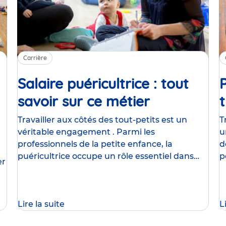
Carrière
Salaire puéricultrice : tout
savoir sur ce métier
Article
t
Travailler aux côtés des tout-petits est un
T
véritable engagement . Parmi les
u
professionnels de la petite enfance, la
d
puéricultrice occupe un rôle essentiel dans
p
er
l’accompagnement des enfants et de
a
Lire la suite
L