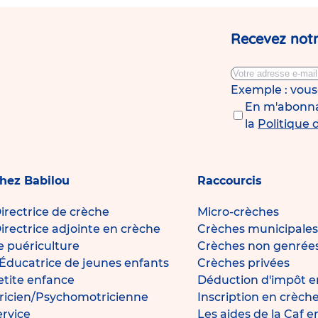
Recevez notr
Exemple : vou
En m'abonnan
la
Politique 
chez Babilou
Raccourcis
irectrice de crèche
Micro-crèches
irectrice adjointe en crèche
Crèches municipales
de puériculture
Crèches non genrée
Éducatrice de jeunes enfants
Crèches privées
petite enfance
Déduction d'impôt e
icien/Psychomotricienne
Inscription en crèch
ervice
Les aides de la Caf 