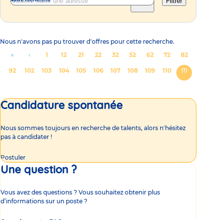
Filtrer
Nous n'avons pas pu trouver d'offres pour cette recherche.
Pagination
Aller
«
Aller
‹
Page
1
Page
12
Page
21
Page
22
Page
32
Page
52
Page
62
Page
72
Page
82
à
à
Page
92
Page
102
Page
103
Page
104
Page
105
Page
106
Page
107
Page
108
Page
109
Page
110
Page
111
la
la
courante
première
page
Candidature spontanée
page
précédente
Nous sommes toujours en recherche de talents, alors n'hésitez
pas à candidater !
Postuler
Une question ?
Vous avez des questions ? Vous souhaitez obtenir plus
d’informations sur un poste ?