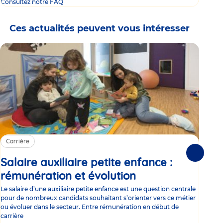
Consultez notre FAQ
Ces actualités peuvent vous intéresser
Carrière
Ca
Suivante
Salaire auxiliaire petite enfance :
Sa
rémunération et évolution
Article
ce
Le salaire d’une auxiliaire petite enfance est une question centrale
Trav
pour de nombreux candidats souhaitant s’orienter vers ce métier
Parm
ou évoluer dans le secteur. Entre rémunération en début de
occu
carrière
de