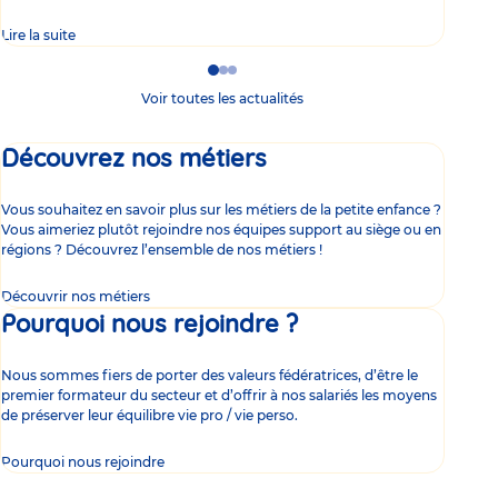
Lire la suite
Lire 
Go
Go
Go
to
to
to
Voir toutes les actualités
slide
slide
slide
1
2
3
Découvrez nos métiers
Vous souhaitez en savoir plus sur les métiers de la petite enfance ?
Vous aimeriez plutôt rejoindre nos équipes support au siège ou en
régions ? Découvrez l’ensemble de nos métiers !
Découvrir nos métiers
Pourquoi nous rejoindre ?
Nous sommes fiers de porter des valeurs fédératrices, d’être le
premier formateur du secteur et d’offrir à nos salariés les moyens
de préserver leur équilibre vie pro / vie perso.
Pourquoi nous rejoindre