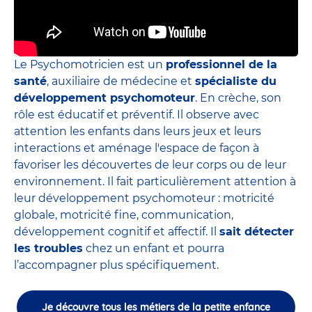
Le Psychomotricien est un
professionnel de la
santé
, auxiliaire de médecine et
spécialiste du
développement psychomoteur
. En crèche, son
rôle est éducatif et préventif. Il observe avec
attention les enfants dans leurs jeux et leurs
interactions et aménage l'espace de façon à
favoriser les découvertes de leur corps ou de leur
environnement. Il fait particulièrement attention à
leur développement psychomoteur : motricité
globale, motricité fine, communication,
développement cognitif et affectif. Il
sait détecter
les troubles
chez un enfant et pourra
l’accompagner plus spécifiquement.
Je découvre tous les métiers de la petite enfance