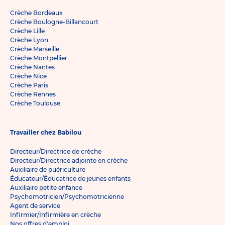
Crèche Bordeaux
Crèche Boulogne-Billancourt
Crèche Lille
Crèche Lyon
Crèche Marseille
Crèche Montpellier
Crèche Nantes
Crèche Nice
Crèche Paris
Crèche Rennes
Crèche Toulouse
Travailler chez Babilou
Directeur/Directrice de crèche
Directeur/Directrice adjointe en crèche
Auxiliaire de puériculture
Éducateur/Éducatrice de jeunes enfants
Auxiliaire petite enfance
Psychomotricien/Psychomotricienne
Agent de service
Infirmier/Infirmière en crèche
Nos offres d'emploi