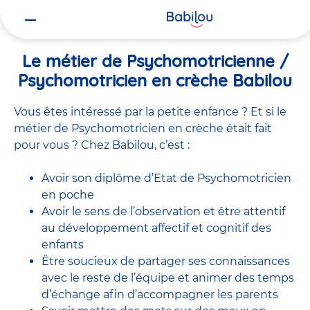
Vous
Accueil
Travailler chez Babilou
Le métier de Psychomotricienne
êtes
ici
Le métier de Psychomotricienne /
Psychomotricien en crèche Babilou
Vous êtes intéressé par la petite enfance ? Et si le
métier de Psychomotricien en crèche était fait
pour vous ? Chez Babilou, c’est :
Avoir son diplôme d’Etat de Psychomotricien
en poche
Avoir le sens de l’observation et être attentif
au développement affectif et cognitif des
enfants
Être soucieux de partager ses connaissances
avec le reste de l’équipe et animer des temps
d’échange afin d’accompagner les parents