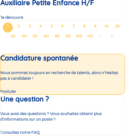
Auxiliaire Petite Enfance H/F
Je découvre
Pagination
Page
1
Page
2
Page
3
Page
4
Page
5
Page
6
Page
7
Page
8
Page
9
Page
10
Page
20
courante
Page
30
Page
40
Page
50
Page
60
Page
80
Page
90
Page
100
Page
110
Aller
›
Aller
»
à
à
la
la
Candidature spontanée
page
dernière
suivante
page
Nous sommes toujours en recherche de talents, alors n'hésitez
pas à candidater !
Postuler
Une question ?
Vous avez des questions ? Vous souhaitez obtenir plus
d’informations sur un poste ?
Consultez notre FAQ