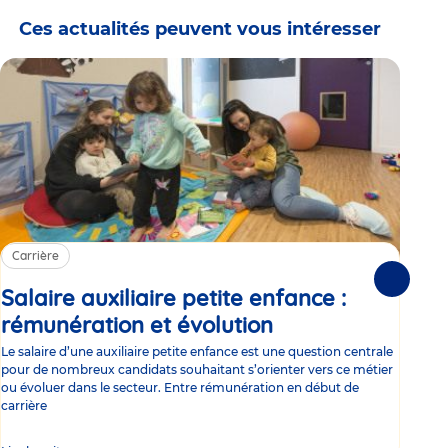
Ces actualités peuvent vous intéresser
Carrière
Ca
Suivante
Salaire auxiliaire petite enfance :
Sa
rémunération et évolution
Article
ce
Le salaire d’une auxiliaire petite enfance est une question centrale
Trav
pour de nombreux candidats souhaitant s’orienter vers ce métier
Parm
ou évoluer dans le secteur. Entre rémunération en début de
occu
carrière
de