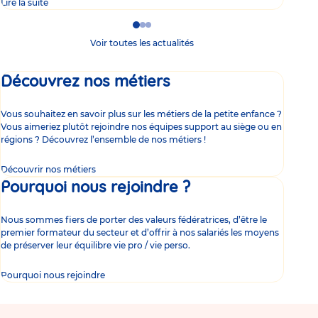
Lire la suite
Lire 
Go
Go
Go
to
to
to
Voir toutes les actualités
slide
slide
slide
1
2
3
Découvrez nos métiers
Vous souhaitez en savoir plus sur les métiers de la petite enfance ?
Vous aimeriez plutôt rejoindre nos équipes support au siège ou en
régions ? Découvrez l’ensemble de nos métiers !
Découvrir nos métiers
Pourquoi nous rejoindre ?
Nous sommes fiers de porter des valeurs fédératrices, d’être le
premier formateur du secteur et d’offrir à nos salariés les moyens
de préserver leur équilibre vie pro / vie perso.
Pourquoi nous rejoindre