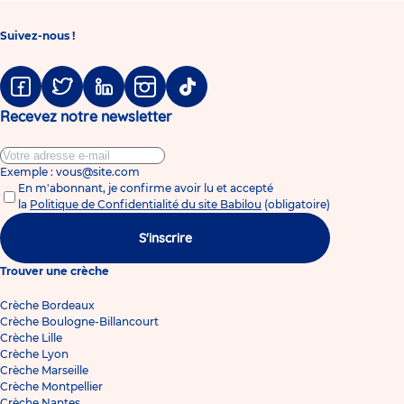
Prudhomme
Suivez-nous !
Facebook
Twitter
Linkedin
Instagram
Tiktok
Recevez notre newsletter
Exemple : vous@site.com
En m'abonnant, je confirme avoir lu et accepté
la
Politique de Confidentialité du site Babilou
(obligatoire)
S'inscrire
Trouver une crèche
Crèche Bordeaux
Crèche Boulogne-Billancourt
Crèche Lille
Crèche Lyon
Crèche Marseille
Crèche Montpellier
Crèche Nantes