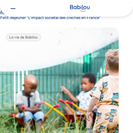
Vous
Accueil
Actualités
êtes
Petit-déjeuner "L'impact sociétal des crèches en France"
ici
La vie de Babilou