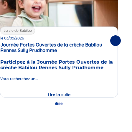
La vie de Babilou
La
le 03/09/2026
02/0
Suivante
Journée Portes Ouvertes de la crèche Babilou
Enq
Rennes Sully Prudhomme
Événement
en 
Participez à la Journée Portes Ouvertes de la
Dans
crèche Babilou Rennes Sully Prudhomme
nous
que 
don
Vous recherchez un...
Lire la suite
Journée
Portes
Ouvertes
Go
Go
Go
de
to
to
to
la
slide
slide
slide
crèche
1
2
3
Babilou
Rennes
Sully