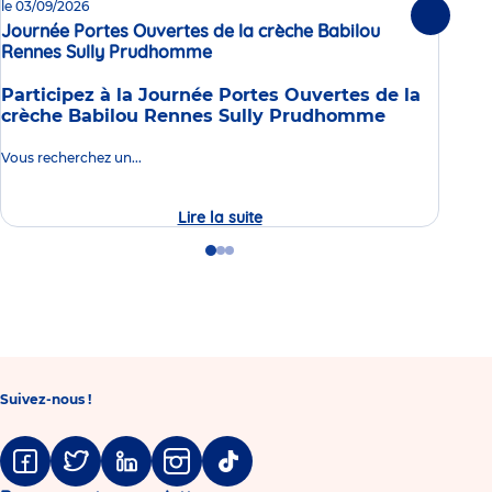
le 03/09/2026
Enq
Suivante
Journée Portes Ouvertes de la crèche Babilou
en 
Rennes Sully Prudhomme
Événement
Dans
Participez à la Journée Portes Ouvertes de la
nous
crèche Babilou Rennes Sully Prudhomme
que 
don
Vous recherchez un...
Lire la suite
Journée
Lire 
Portes
Ouvertes
Go
Go
Go
de
to
to
to
la
slide
slide
slide
crèche
1
2
3
Babilou
Rennes
Sully
Prudhomme
Suivez-nous !
Facebook
Twitter
Linkedin
Instagram
Tiktok