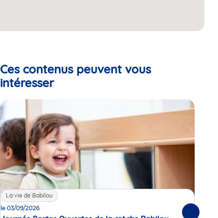
Ces contenus peuvent vous
intéresser
La vie de Babilou
La
le 03/09/2026
Enq
Suivante