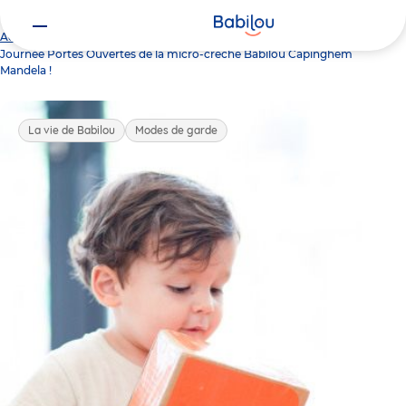
Vous
Accueil
Actualités
êtes
Journée Portes Ouvertes de la micro-crèche Babilou Capinghem
ici
Mandela !
La vie de Babilou
Modes de garde