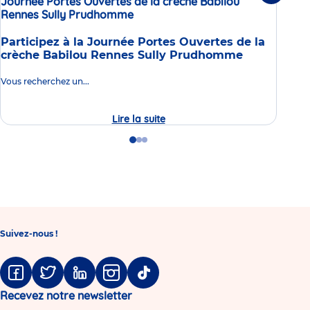
Journée Portes Ouvertes de la crèche Babilou
en 
Rennes Sully Prudhomme
Événement
Dans
Participez à la Journée Portes Ouvertes de la
nous
crèche Babilou Rennes Sully Prudhomme
que 
don
Vous recherchez un...
Lire la suite
Journée
Lire 
Portes
Ouvertes
Go
Go
Go
de
to
to
to
la
slide
slide
slide
crèche
1
2
3
Babilou
Rennes
Sully
Prudhomme
Suivez-nous !
Facebook
Twitter
Linkedin
Instagram
Tiktok
Recevez notre newsletter