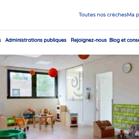
Toutes nos crèches
Ma p
èche Babilou Hem Gabert
s
Administrations publiques
Rejoignez-nous
Blog et conse
Navigation
principale