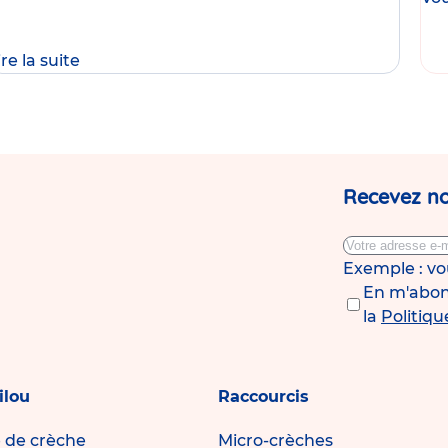
onnons
ire la suite
Recevez no
Exemple : v
En m'abonn
la
Politiqu
ilou
Raccourcis
e de crèche
Micro-crèches