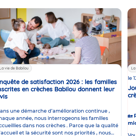
La vie de Babilou
La
le 
nquête de satisfaction 2026 : les familles
Jo
nscrites en crèches Babilou donnent leur
cr
vis
Article
ans une démarche d’amélioration continue ,
🏡
haque année, nous interrogeons les familles
mic
ccueillies dans nos crèches . Parce que la qualité
’accueil et la sécurité sont nos priorités , nous
Vou