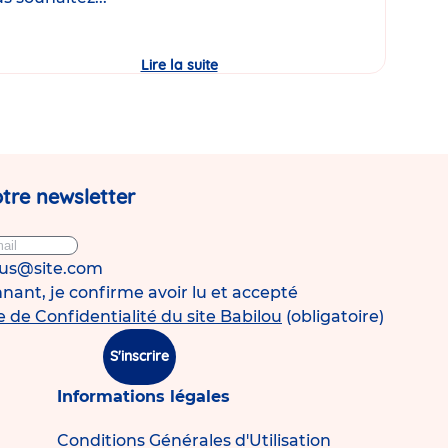
Lire la suite
Journée
Portes
Ouvertes
de
la
micro-
crèche
Babilou
Pérenchies
tre newsletter
Agache
!
ous@site.com
ant, je confirme avoir lu et accepté
e de Confidentialité du site Babilou
(obligatoire)
S'inscrire
Informations légales
Conditions Générales d'Utilisation