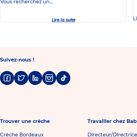
Vous recherchez un...
d
L
Lire la suite
Journée
Portes
Ouvertes
de
la
crèche
Babilou
Rennes
Sully
Suivez-nous !
Prudhomme
Facebook
Twitter
Linkedin
Instagram
Tiktok
Trouver une crèche
Travailler chez Bab
Crèche Bordeaux
Directeur/Directric