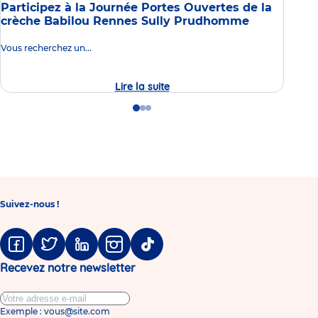
Participez à la Journée Portes Ouvertes de la
nous
crèche Babilou Rennes Sully Prudhomme
que 
don
Vous recherchez un...
Lire la suite
Journée
Lire 
Portes
Ouvertes
Go
Go
Go
de
to
to
to
la
slide
slide
slide
crèche
1
2
3
Babilou
Rennes
Sully
Prudhomme
Suivez-nous !
Facebook
Twitter
Linkedin
Instagram
Tiktok
Recevez notre newsletter
Exemple : vous@site.com