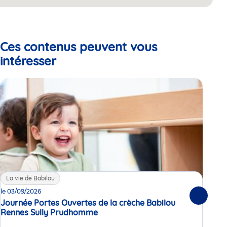
Ces contenus peuvent vous
intéresser
La vie de Babilou
La
le 03/09/2026
Enq
Suivante
Journée Portes Ouvertes de la crèche Babilou
en 
Rennes Sully Prudhomme
Événement
Dans