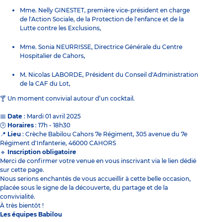
Mme. Nelly GINESTET, première vice-président en charge
de l'Action Sociale, de la Protection de l'enfance et de la
Lutte contre les Exclusions,
Mme. Sonia NEURRISSE, Directrice Générale du Centre
Hospitalier de Cahors,
M. Nicolas LABORDE, Président du Conseil d'Administration
de la CAF du Lot,
🍸 Un moment convivial autour d’un cocktail.
📅
Date
: Mardi 01 avril 2025
🕒
Horaires
: 17h - 18h30
📍
Lieu
: Crèche Babilou Cahors 7e Régiment, 305 avenue du 7e
Régiment d'Infanterie, 46000 CAHORS
🔹
Inscription obligatoire
Merci de confirmer votre venue en vous inscrivant via le lien dédié
sur cette page.
Nous serions enchantés de vous accueillir à cette belle occasion,
placée sous le signe de la découverte, du partage et de la
convivialité.
À très bientôt !
Les équipes Babilou