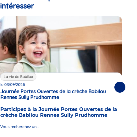
intéresser
La vie de Babilou
La
le 03/09/2026
Enq
Suivante
Journée Portes Ouvertes de la crèche Babilou
en 
Rennes Sully Prudhomme
Événement
Dans
Participez à la Journée Portes Ouvertes de la
nous
crèche Babilou Rennes Sully Prudhomme
que 
don
Vous recherchez un...