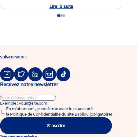
Lire la suite
Journée
Lire 
Portes
Ouvertes
Go
Go
Go
de
to
to
to
la
slide
slide
slide
crèche
1
2
3
Babilou
Rennes
Sully
Prudhomme
Suivez-nous !
Facebook
Twitter
Linkedin
Instagram
Tiktok
Recevez notre newsletter
Exemple : vous@site.com
En m'abonnant, je confirme avoir lu et accepté
la
Politique de Confidentialité du site Babilou
(obligatoire)
S'inscrire
Trouver une crèche