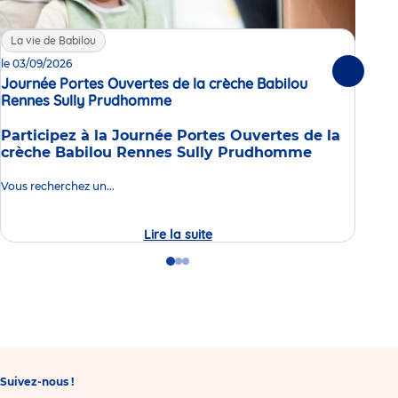
La vie de Babilou
La
le 03/09/2026
Enq
Suivante
Journée Portes Ouvertes de la crèche Babilou
en 
Rennes Sully Prudhomme
Événement
Dans
Participez à la Journée Portes Ouvertes de la
nous
crèche Babilou Rennes Sully Prudhomme
que 
don
Vous recherchez un...
Lire la suite
Journée
Lire 
Portes
Ouvertes
Go
Go
Go
de
to
to
to
la
slide
slide
slide
crèche
1
2
3
Babilou
Rennes
Sully
Prudhomme
Suivez-nous !