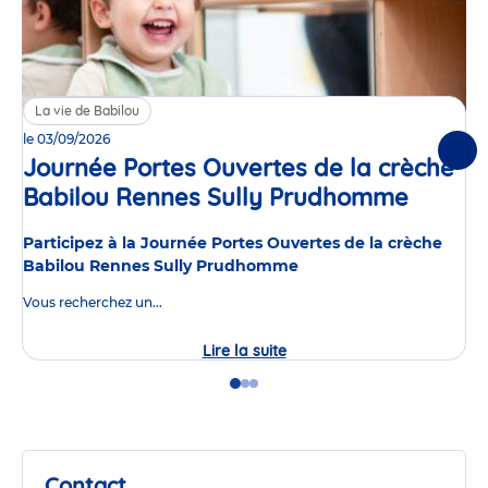
La vie de Babilou
le 03/09/2026
Suiv
Journée Portes Ouvertes de la crèche
Babilou Rennes Sully Prudhomme
Événe
Participez à la Journée Portes Ouvertes de la crèche
Babilou Rennes Sully Prudhomme
Vous recherchez un...
Lire la suite
Journée
Portes
Ouvertes
Go
Go
Go
de
to
to
to
la
slide
slide
slide
crèche
1
2
3
Babilou
Rennes
Contact
Sully