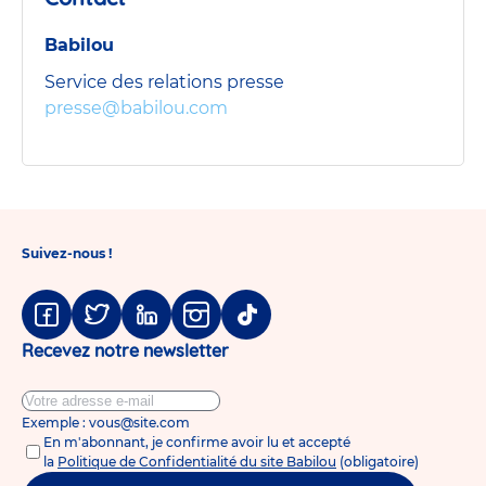
Prudhomme
Babilou
Service des relations presse
presse@babilou.com
Suivez-nous !
Facebook
Twitter
Linkedin
Instagram
Tiktok
Recevez notre newsletter
Exemple : vous@site.com
En m'abonnant, je confirme avoir lu et accepté
la
Politique de Confidentialité du site Babilou
(obligatoire)