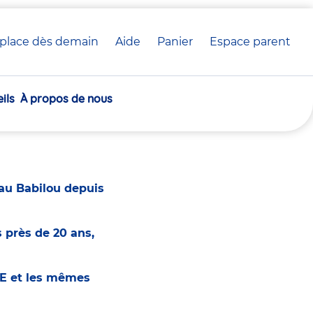
place dès demain
Aide
Panier
crèche(s)
Espace parent
Communiqué de presse
sélectionnée(s)
ils
À propos de nous
èches
eau Babilou depuis
 près de 20 ans,
ME et les mêmes