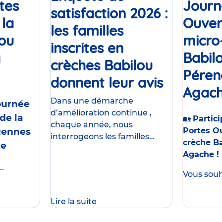
tes
Journ
satisfaction 2026 :
 la
Ouver
les familles
lou
micro
inscrites en
y
Babil
crèches Babilou
Événement
Péren
donnent leur avis
Article
Agach
Dans une démarche
Journée
d’amélioration continue ,
de la
🏡
Partici
chaque année, nous
Rennes
Portes Ou
interrogeons les familles
crèche B
me
accueillies dans nos crèches .
Agache !
Parce que la qualité d’accueil
.
et la sécurité sont nos
Vous souha
priorités , nous donnons
Lire la suite
Journée
Portes
Ouvertes