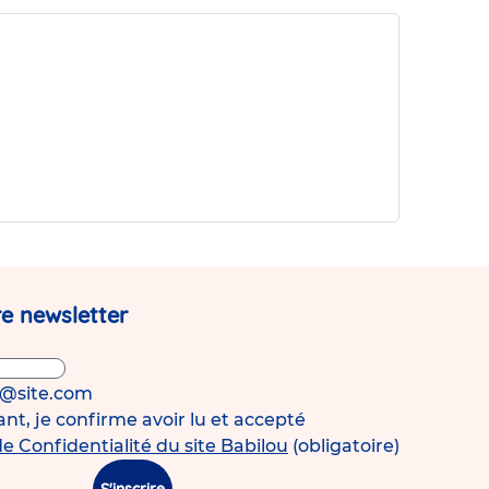
de
la
micro-
crèche
Babilou
Pérenchies
Agache
!
e newsletter
s@site.com
t, je confirme avoir lu et accepté
de Confidentialité du site Babilou
(obligatoire)