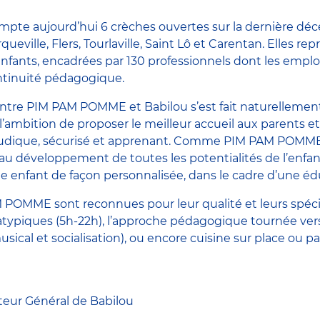
e aujourd’hui 6 crèches ouvertes sur la dernière dé
ueville, Flers, Tourlaville, Saint Lô et Carentan. Elles r
enfants, encadrées par 130 professionnels dont les emplo
ntinuité pédagogique.
tre PIM PAM POMME et Babilou s’est fait naturellement
’ambition de proposer le meilleur accueil aux parents e
udique, sécurisé et apprenant. Comme PIM PAM POMME,
e au développement de toutes les potentialités de l’enfan
enfant de façon personnalisée, dans le cadre d’une éd
 POMME sont reconnues pour leur qualité et leurs spéc
 atypiques (5h-22h), l’approche pédagogique tournée vers 
usical et socialisation), ou encore cuisine sur place ou par
teur Général de Babilou