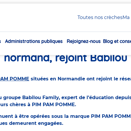
s normand, rejoint Babilou
Toutes nos crèches
Ma 
s
Administrations publiques
Rejoignez-nous
Blog et conse
PAM POMME, réseau de cr
Navigation
principale
normand, rejoint Babilou
PAM POMME
situées en Normandie ont rejoint le rés
groupe Babilou Family, expert de l’éducation depuis
leurs chères à PIM PAM POMME.
inuent à être opérées sous la marque PIM PAM POM
ues demeurent engagées.