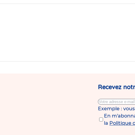
de
la
crèche
Babilou
Rennes
Sully
Prudhomme
Recevez notr
Exemple : vou
En m'abonnan
la
Politique 