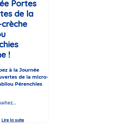
ée Portes
tes de la
-crèche
ou
chies
e !
Événement
pez à la Journée
vertes de la micro-
abilou Pérenchies
itez...
Lire la suite
Journée
Portes
Ouvertes