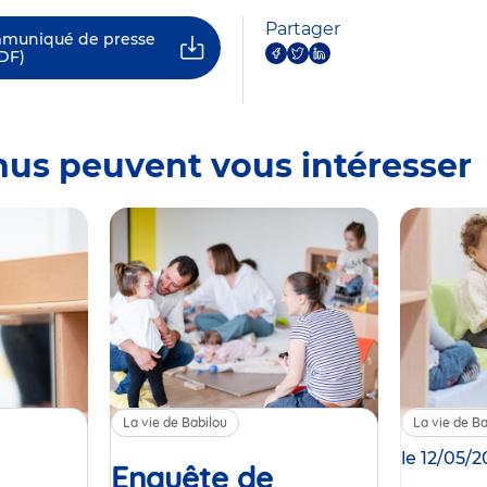
Partager
mmuniqué de presse
DF)
nus peuvent vous intéresser
La vie de Babilou
La vie de Ba
le 12/05/
Enquête de