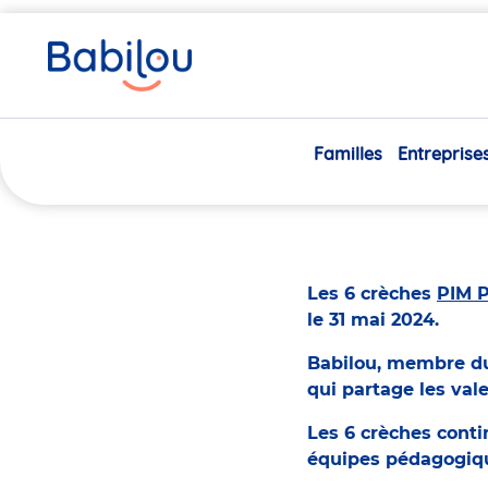
Vous
Accueil
Actualités
PIM PAM POMME, réseau de crèche
êtes
ici
06/06/2024
Familles
Entreprise
PIM 
Les 6 crèches
PIM 
le 31 mai 2024.
Babilou, membre du 
qui partage les va
Les 6 crèches cont
équipes pédagogiq