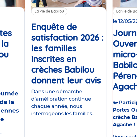
La vie de Babilou
La vie de Ba
le 12/05/
Enquête de
tes
Journ
satisfaction 2026 :
 la
Ouver
les familles
lou
micro
inscrites en
y
Babil
crèches Babilou
Événement
Péren
donnent leur avis
Article
Agach
Dans une démarche
Journée
d’amélioration continue ,
de la
🏡
Partici
chaque année, nous
Rennes
Portes Ou
interrogeons les familles
crèche B
me
accueillies dans nos crèches .
Agache !
Parce que la qualité d’accueil
.
et la sécurité sont nos
Vous souha