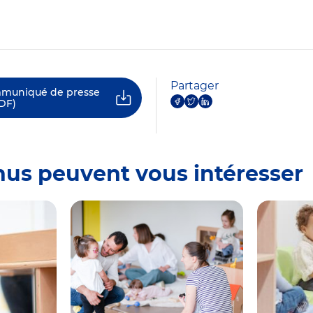
Partager
mmuniqué de presse
DF)
nus peuvent vous intéresser