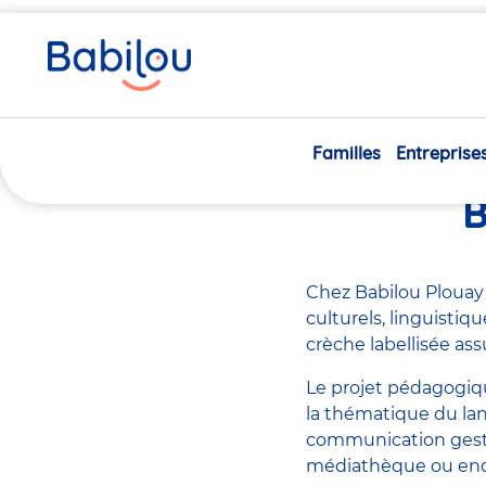
Vous
Accueil
Actualités
La crèche labellisée ELSA© Babilou
êtes
ici
16/11/2021
Familles
Entreprise
La crèc
B
Chez Babilou Plouay
culturels, linguisti
crèche labellisée ass
Le projet pédagogiqu
la thématique du la
communication gestue
médiathèque ou enco