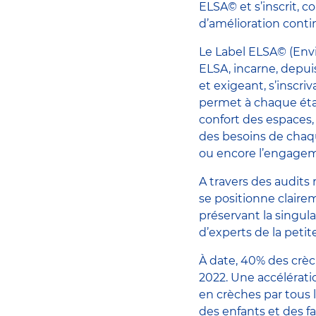
ELSA© et s’inscrit,
d’amélioration conti
Le Label ELSA© (Envi
ELSA, incarne, depui
et exigeant, s’inscri
permet à chaque établi
confort des espaces,
des besoins de chaque
ou encore l’engage
A travers des audits
se positionne claire
préservant la singul
d’experts de la peti
À date, 40% des crèch
2022. Une accélérat
en crèches par tous l
des enfants et des fa