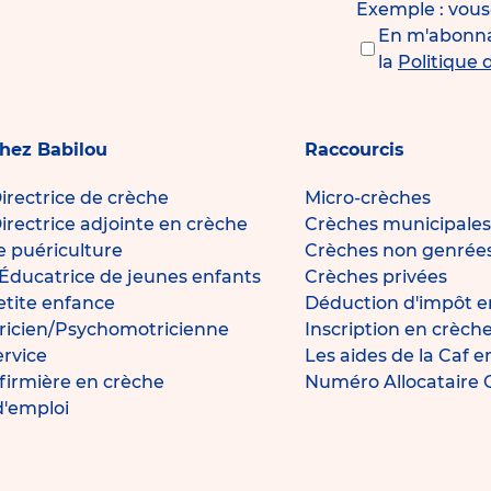
Exemple : vou
En m'abonnan
la
Politique 
chez Babilou
Raccourcis
irectrice de crèche
Micro-crèches
irectrice adjointe en crèche
Crèches municipales
de puériculture
Crèches non genrée
Éducatrice de jeunes enfants
Crèches privées
petite enfance
Déduction d'impôt e
icien/Psychomotricienne
Inscription en crèch
ervice
Les aides de la Caf 
nfirmière en crèche
Numéro Allocataire
d'emploi