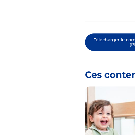
Télécharger le co
(P
Ces conte