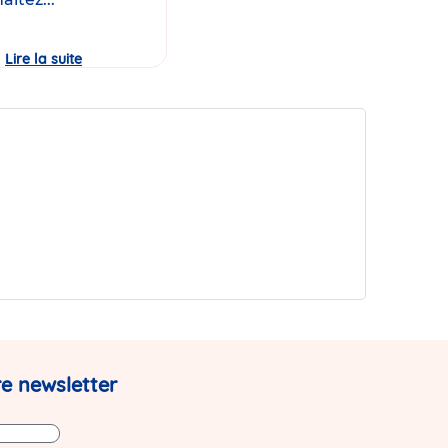
Lire la suite
Journée
Portes
Ouvertes
de
la
micro-
crèche
Babilou
Pérenchies
Agache
!
e newsletter