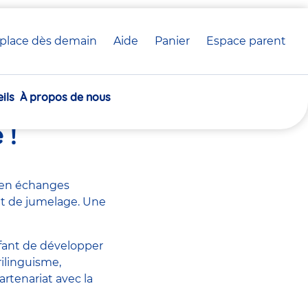
place dès demain
Aide
Panier
crèche(s)
Espace parent
Communiqué de presse
sélectionnée(s)
ils
À propos de nous
u Plouay
 !
e en échanges
jet de jumelage. Une
nfant de développer
ilinguisme,
rtenariat avec la