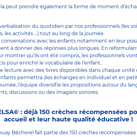
cela peut prendre également la forme de moment d’échan
verbalisation du quotidien par nos professionnels (les so
 les activités …) tout au long de la journée.
 conversations avec les enfants notamment en leur pos
ent à donner des réponses plus longues. En reformulant
ur montrer qu’ils ont été compris, les professionnels von
is pour enrichir le vocabulaire de l’enfant.
lecture avec des livres disponibles dans chaque unité d’
enfants permettra des échanges en individuel et en peti
ournée, l’équipe diversifie les propositions autour du la
ts, discussions ou des imagiers sonores.
 ELSA© : déjà 150 crèches récompensées pou
accueil et leur haute qualité éducative !
ouay Bécherel fait partie des 150 crèches récompensées p