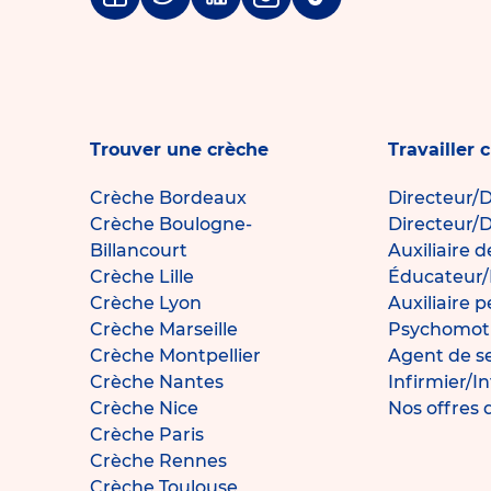
Facebook
Twitter
Linkedin
Instagram
Tiktok
Trouver une crèche
Travailler 
Crèche Bordeaux
Directeur/D
Crèche Boulogne-
Directeur/D
Billancourt
Auxiliaire 
Crèche Lille
Éducateur/
Crèche Lyon
Auxiliaire 
Crèche Marseille
Psychomotr
Crèche Montpellier
Agent de s
Crèche Nantes
Infirmier/I
Crèche Nice
Nos offres 
Crèche Paris
Crèche Rennes
Crèche Toulouse