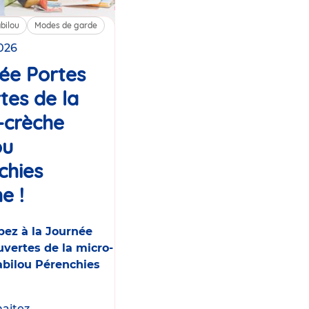
bilou
Modes de garde
2026
ée Portes
tes de la
-crèche
ou
chies
e !
Événement
pez à la Journée
vertes de la micro-
abilou Pérenchies
itez...