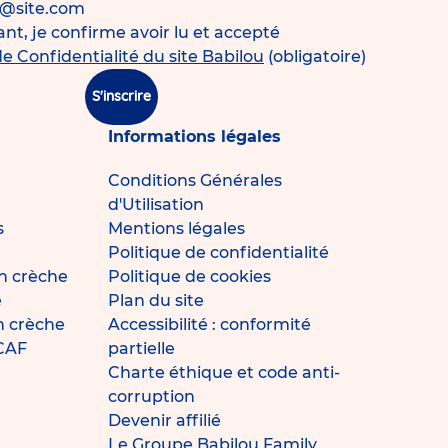
s@site.com
t, je confirme avoir lu et accepté
de Confidentialité du site Babilou
(obligatoire)
S'inscrire
Informations légales
Conditions Générales
d'Utilisation
s
Mentions légales
Politique de confidentialité
n crèche
Politique de cookies
e
Plan du site
en crèche
Accessibilité : conformité
 CAF
partielle
Charte éthique et code anti-
corruption
Devenir affilié
Le Groupe Babilou Family