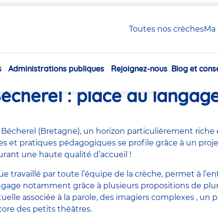
 Plouay Bécherel : place au langage !
Toutes nos crèches
Ma 
s
Administrations publiques
Rejoignez-nous
Blog et conse
he labellisée ELSA© Babilo
Navigation
principale
écherel : place au langage
 Bécherel (Bretagne), un horizon particulièrement rich
ques et pratiques pédagogiques se profile grâce à un pro
urant une haute qualité d’accueil !
e travaillé par toute l’équipe de la crèche, permet à l’e
ngage notamment grâce à plusieurs propositions de plur
lle associée à la parole, des imagiers complexes , un pa
re des petits théâtres.