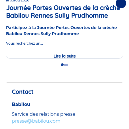
le 03/09/2026
Suiv
Journée Portes Ouvertes de la crèche
Babilou Rennes Sully Prudhomme
Événe
Participez à la Journée Portes Ouvertes de la crèche
Babilou Rennes Sully Prudhomme
Vous recherchez un...
Lire la suite
Journée
Portes
Ouvertes
Go
Go
Go
de
to
to
to
la
slide
slide
slide
crèche
1
2
3
Babilou
Rennes
Contact
Sully
Prudhomme
Babilou
Service des relations presse
presse@babilou.com