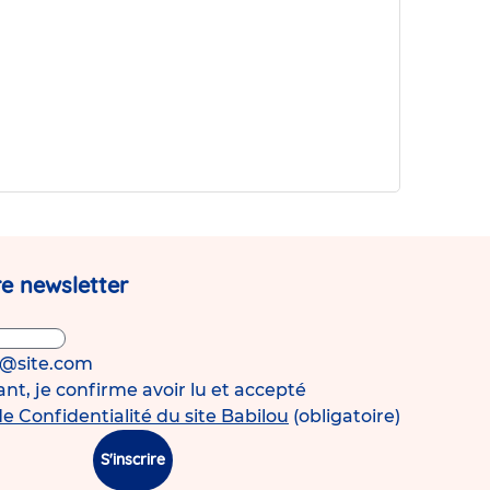
micro-
crèche
Babilou
Pérenchies
Agache
!
e newsletter
s@site.com
t, je confirme avoir lu et accepté
de Confidentialité du site Babilou
(obligatoire)
S'inscrire