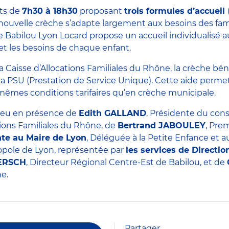
nts de
7h30 à 18h30
proposant
trois formules d’accueil
 nouvelle crèche s’adapte largement aux besoins des fam
e Babilou Lyon Locard propose un accueil individualisé au
et les besoins de chaque enfant.
 Caisse d’Allocations Familiales du Rhône, la crèche bén
a PSU (Prestation de Service Unique). Cette aide permet 
s mêmes conditions tarifaires qu’en crèche municipale.
lieu en présence de
Edith GALLAND
, Présidente du cons
ations Familiales du Rhône, de
Bertrand JABOULEY
, Pre
nte au Maire de Lyon
, Déléguée à la Petite Enfance et 
ropole de Lyon, représentée par
les services de Directi
MERSCH
, Directeur Régional Centre-Est de Babilou, et de
che.
Partager