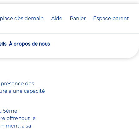
place dès demain
Aide
Panier
crèche(s)
Espace parent
Communiqué de presse
sélectionnée(s)
ils
À propos de nous
ou Lyon
n présence des
ture a une capacité
du 5ème
e offre tout le
tamment, à sa