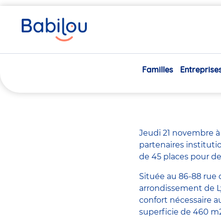
Vous
Accueil
Actualités
Inauguration de la crèche Babilou
êtes
ici
15/11/2019
Familles
Entreprise
Inaugu
Jeudi 21 novembre à 
partenaires instituti
de 45 places pour de
Située au 86-88 rue
arrondissement de Ly
confort nécessaire a
superficie de 460 m2