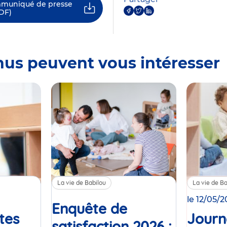
mmuniqué de presse
DF)
nus peuvent vous intéresser
La vie de Babilou
La vie de Ba
le 12/05/
Enquête de
tes
Journ
satisfaction 2026 :