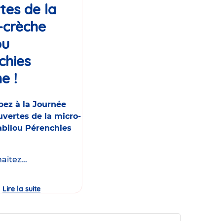
tes de la
-crèche
ou
chies
e !
Événement
pez à la Journée
vertes de la micro-
abilou Pérenchies
itez...
Lire la suite
Journée
Portes
Ouvertes
de
la