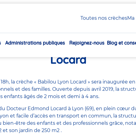
 Lyon Locard
Toutes nos crèches
Ma 
s
Administrations publiques
Rejoignez-nous
Blog et conse
ration de la crèche Babil
Navigation
principale
Locard
18h, la crèche « Babilou Lyon Locard » sera inaugurée e
onnels et des familles. Ouverte depuis avril 2019, la struc
s enfants âgés de 2 mois et demi à 4 ans.
 du Docteur Edmond Locard à Lyon (69), en plein cœur 
on et facile d’accès en transport en commun, la structur
u bien-être des enfants et des professionnels grâce, no
 et son jardin de 250 m2 .