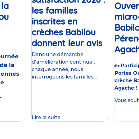
 la
Ouver
les familles
lou
micro
inscrites en
y
Babil
crèches Babilou
Événement
Péren
donnent leur avis
Article
Agach
Dans une démarche
Journée
d’amélioration continue ,
de la
🏡
Partici
chaque année, nous
Rennes
Portes Ou
interrogeons les familles
crèche B
me
accueillies dans nos crèches .
Agache !
Parce que la qualité d’accueil
.
et la sécurité sont nos
Vous souha
priorités , nous donnons
Lire la suite
Journée
Portes
Ouvertes
de
la