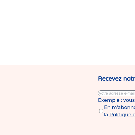
crèche
Babilou
Rennes
Sully
Prudhomme
Recevez notr
Exemple : vou
En m'abonnan
la
Politique 