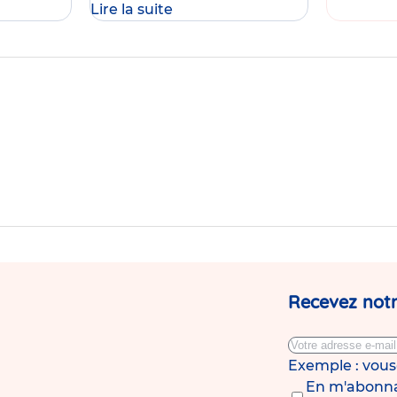
Lire la suite
Journée
Portes
Ouvertes
de
la
crèche
Babilou
Rennes
Sully
Prudhomme
Recevez notr
Exemple : vou
En m'abonnan