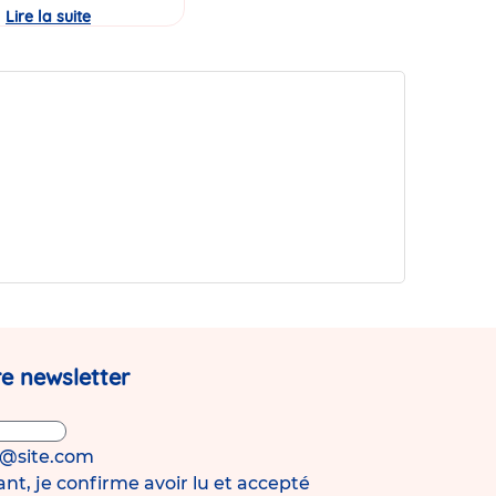
Lire la suite
Journée
Portes
Ouvertes
de
la
micro-
crèche
Babilou
Pérenchies
Agache
!
e newsletter
s@site.com
t, je confirme avoir lu et accepté