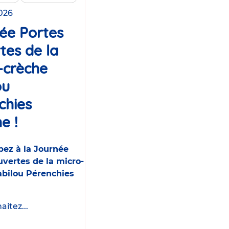
2026
ée Portes
tes de la
-crèche
ou
chies
e !
Événement
pez à la Journée
vertes de la micro-
abilou Pérenchies
itez...