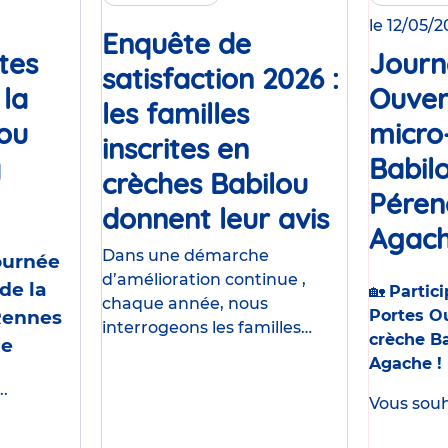
le 12/05/
Enquête de
tes
Journ
satisfaction 2026 :
 la
Ouver
les familles
lou
micro
inscrites en
y
Babil
crèches Babilou
Événement
Péren
donnent leur avis
Article
Agach
Dans une démarche
Journée
d’amélioration continue ,
de la
🏡
Partici
chaque année, nous
Rennes
Portes Ou
interrogeons les familles
crèche B
me
accueillies dans nos crèches .
Agache !
Parce que la qualité d’accueil
.
et la sécurité sont nos
Vous souha
priorités , nous donnons