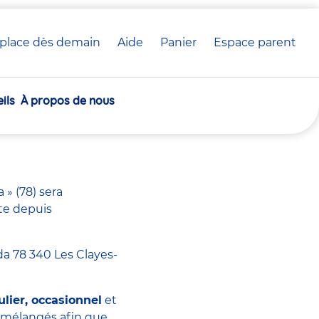
place dès demain
Aide
Panier
crèche(s)
Espace parent
Communiqué de presse
sélectionnée(s)
ils
À propos de nous
ou Les
 » (78) sera
rte depuis
da 78 340 Les Clayes-
ulier, occasionnel
et
s mélangés afin que