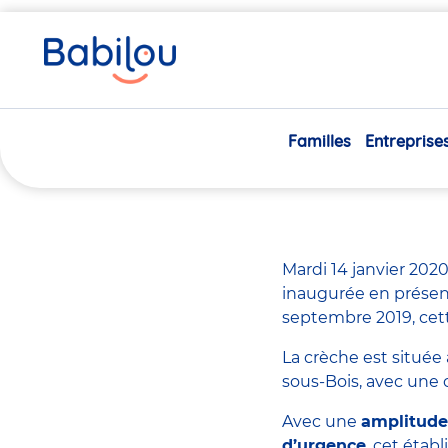
Vous
Accueil
Actualités
Inauguration de la crèche Babilou
êtes
ici
17/12/2019
Familles
Entreprise
Inaug
Mardi 14 janvier 2020
inaugurée en présenc
septembre 2019, cett
La crèche est située 
sous-Bois, avec une 
Avec une
amplitude 
d’urgence
, cet étab