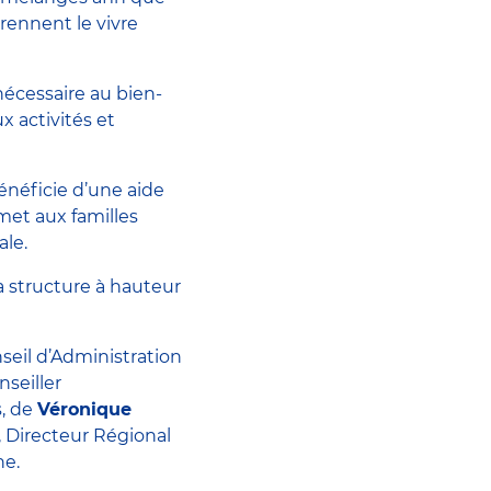
rennent le vivre
nécessaire au bien-
x activités et
bénéficie d’une aide
met aux familles
ale.
a structure à hauteur
seil d’Administration
nseiller
s, de
Véronique
, Directeur Régional
he.