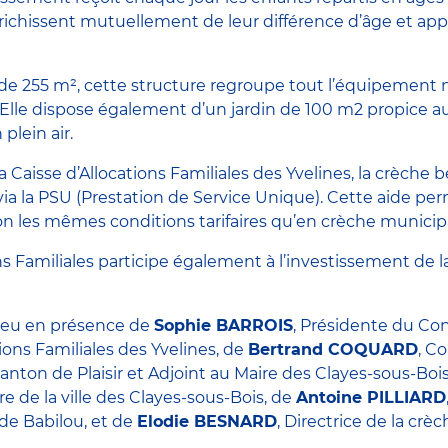
nrichissent mutuellement de leur différence d’âge et app
de 255 m², cette structure regroupe tout l’équipement 
 Elle dispose également d’un jardin de 100 m2 propice au
plein air.
Caisse d’Allocations Familiales des Yvelines, la crèche 
a la PSU (Prestation de Service Unique). Cette aide per
lon les mêmes conditions tarifaires qu’en crèche municip
ns Familiales participe également à l’investissement de l
lieu en présence de
Sophie BARROIS
, Présidente du Con
tions Familiales des Yvelines, de
Bertrand COQUARD
, Co
ton de Plaisir et Adjoint au Maire des Clayes-sous-Boi
ire de la ville des Clayes-sous-Bois, de
Antoine PILLIARD
de Babilou, et de
Elodie BESNARD
, Directrice de la crèc