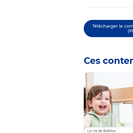
Télécharger le co
(P
Ces conte
La vie de Babilou