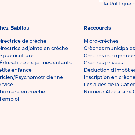
la
Politique 
chez Babilou
Raccourcis
irectrice de crèche
Micro-crèches
irectrice adjointe en crèche
Crèches municipales
de puériculture
Crèches non genrée
Éducatrice de jeunes enfants
Crèches privées
petite enfance
Déduction d'impôt e
icien/Psychomotricienne
Inscription en crèch
ervice
Les aides de la Caf 
nfirmière en crèche
Numéro Allocataire
d'emploi