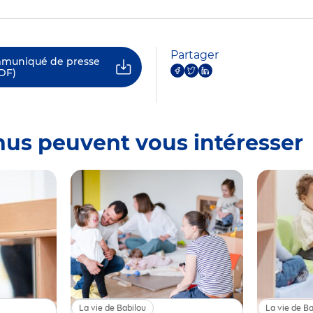
Partager
mmuniqué de presse
DF)
nus peuvent vous intéresser
La vie de Babilou
La vie de Ba