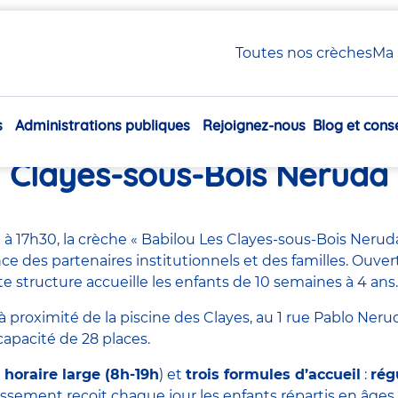
 Les Clayes-sous-Bois Neruda
Toutes nos crèches
Ma 
s
Administrations publiques
Rejoignez-nous
Blog et conse
uration de la crèche Babil
Navigation
principale
Clayes-sous-Bois Neruda
 à 17h30, la crèche « Babilou Les Clayes-sous-Bois Neruda
e des partenaires institutionnels et des familles. Ouve
e structure accueille les enfants de 10 semaines à 4 ans.
à proximité de la piscine des Clayes, au 1 rue Pablo Neru
capacité de 28 places.
horaire large (8h-19h
) et
trois formules d’accueil
:
rég
lissement reçoit chaque jour les enfants répartis en âge