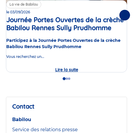
La vie de Babilou
le 03/09/2026
Suiv
Journée Portes Ouvertes de la crèche
Babilou Rennes Sully Prudhomme
Événe
Participez à la Journée Portes Ouvertes de la crèche
Babilou Rennes Sully Prudhomme
Vous recherchez un...
Lire la suite
Journée
Portes
Ouvertes
Go
Go
Go
de
to
to
to
la
slide
slide
slide
crèche
1
2
3
Babilou
Rennes
Contact
Sully
Prudhomme
Babilou
Service des relations presse