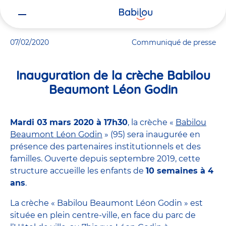
Vous
Accueil
Actualités
Inauguration de la crèche Babilou Beaumon
êtes
ici
07/02/2020
Communiqué de presse
Inauguration de la crèche Babilou
Beaumont Léon Godin
Mardi 03 mars 2020 à 17h30
, la crèche «
Babilou
Beaumont Léon Godin
» (95) sera inaugurée en
présence des partenaires institutionnels et des
familles. Ouverte depuis septembre 2019, cette
structure accueille les enfants de
10 semaines à 4
ans
.
La crèche « Babilou Beaumont Léon Godin » est
située en plein centre-ville, en face du parc de