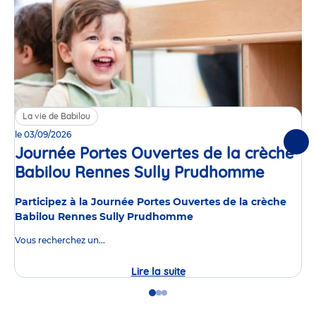
La vie de Babilou
le 03/09/2026
Suiv
Journée Portes Ouvertes de la crèche
Babilou Rennes Sully Prudhomme
Événe
Participez à la Journée Portes Ouvertes de la crèche
Babilou Rennes Sully Prudhomme
Vous recherchez un...
Lire la suite
Journée
Portes
Ouvertes
Go
Go
Go
de
to
to
to
la