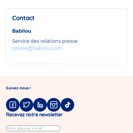
slide
slide
slide
crèche
1
2
3
Babilou
Rennes
Contact
Sully
Prudhomme
Babilou
Service des relations presse
presse@babilou.com
Suivez-nous !
Facebook
Twitter
Linkedin
Instagram
Tiktok
Recevez notre newsletter