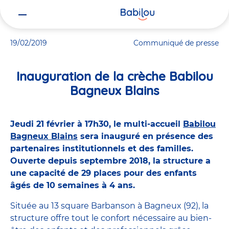
Vous
Accueil
Actualités
Inauguration de la crèche Babilou Bagneux B
êtes
ici
19/02/2019
Communiqué de presse
Inauguration de la crèche Babilou
Bagneux Blains
Jeudi 21 février à 17h30, le multi-accueil
Babilou
Bagneux Blains
sera inauguré en présence des
partenaires institutionnels et des familles.
Ouverte depuis septembre 2018, la structure a
une capacité de 29 places pour des enfants
âgés de 10 semaines à 4 ans.
Située au 13 square Barbanson à Bagneux (92), la
structure offre tout le confort nécessaire au bien-