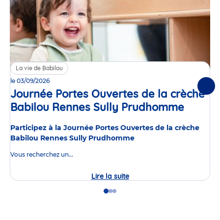
La vie de Babilou
le 03/09/2026
Suiv
Journée Portes Ouvertes de la crèche
Babilou Rennes Sully Prudhomme
Événe
Participez à la Journée Portes Ouvertes de la crèche
Babilou Rennes Sully Prudhomme
Vous recherchez un...
Lire la suite
Journée
Portes
Ouvertes
Go
Go
Go
de
to
to
to
la
slide
slide
slide
crèche
1
2
3