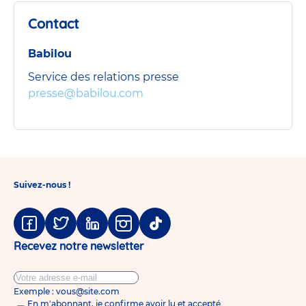
Babilou
Rennes
Contact
Sully
Prudhomme
Babilou
Service des relations presse
presse@babilou.com
Suivez-nous !
Facebook
Twitter
Linkedin
Instagram
Tiktok
Recevez notre newsletter
Exemple : vous@site.com
En m'abonnant, je confirme avoir lu et accepté