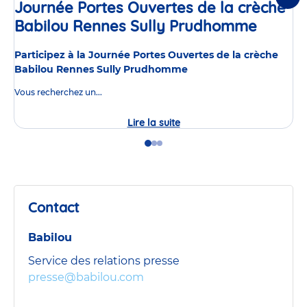
Suiv
Journée Portes Ouvertes de la crèche
Babilou Rennes Sully Prudhomme
Événe
Participez à la Journée Portes Ouvertes de la crèche
Babilou Rennes Sully Prudhomme
Vous recherchez un...
Lire la suite
Journée
Portes
Ouvertes
Go
Go
Go
de
to
to
to
la
slide
slide
slide
crèche
1
2
3
Babilou
Rennes
Contact
Sully
Prudhomme
Babilou
Service des relations presse
presse@babilou.com