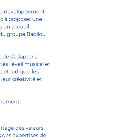
 au développement
nc à proposer une
rs un accueil
 du groupe Babilou
 de s’adapter à
és : éveil musical et
et ludique, les
eur créativité et
ochement.
artage des valeurs
 des expertises de