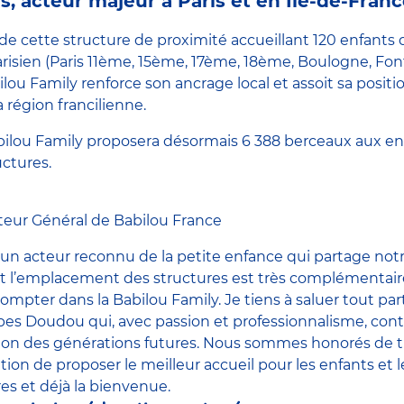
 acteur majeur à Paris et en Île-de-Fran
 de cette structure de proximité accueillant 120 enfants 
risien (Paris 11ème, 15ème, 17ème, 18ème, Boulogne, Fon
lou Family renforce son ancrage local et assoit sa positi
 région francilienne.
bilou Family proposera désormais 6 388 berceaux aux enfa
uctures.
cteur Général de Babilou France
n acteur reconnu de la petite enfance qui partage notr
 l’emplacement des structures est très complémentair
ompter dans la Babilou Family. Je tiens à saluer tout pa
es Doudou qui, avec passion et professionnalisme, cont
tion des générations futures. Nous sommes honorés de tra
tion de proposer le meilleur accueil pour les enfants et le
res et déjà la bienvenue.