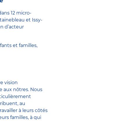
ce
dans 12 micro-
tainebleau et Issy-
on d’acteur
nts et familles,
e vision
e aux nôtres. Nous
rticulièrement
ribuent, au
vailler à leurs côtés
urs familles, à qui