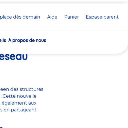
place dès demain
Aide
Panier
crèche(s)
Espace parent
Communiqué de presse
sélectionnée(s)
ils
À propos de nous
e à Paris
réseau
péen des structures
. Cette nouvelle
et également aux
es en partageant