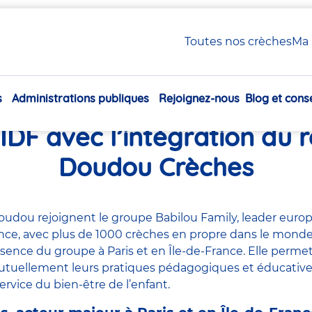
e à Paris et en IDF avec l’intégration du réseau Doudou Crèches
Toutes nos crèches
Ma 
s
Administrations publiques
Rejoignez-nous
Blog et conse
Family renforce sa présenc
Navigation
principale
 IDF avec l’intégration du 
Doudou Crèches
oudou rejoignent le groupe Babilou Family, leader euro
ance, avec plus de 1000 crèches en propre dans le monde
ésence du groupe à Paris et en Île-de-France. Elle perm
mutuellement leurs pratiques pédagogiques et éducativ
service du bien-être de l’enfant.