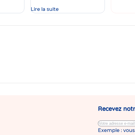
Lire la suite
Journée
Portes
Ouvertes
de
la
crèche
Babilou
Rennes
Sully
Prudhomme
Recevez notr
Exemple : vou