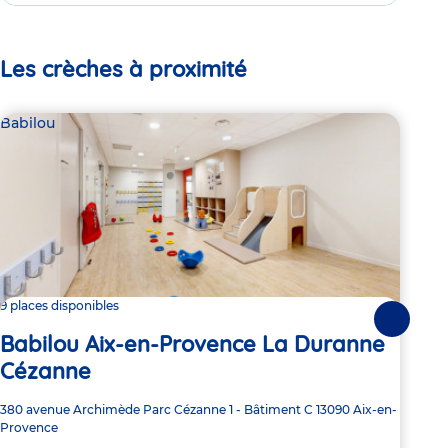
Les crèches à proximité
Babilou
Bab
9 places disponibles
Dern
Suivante
Babilou Aix-en-Provence La Duranne
Ba
Cézanne
Sc
Adresse
380 avenue Archimède
Parc Cézanne 1 - Bâtiment C
13090
Aix-en-
Adre
29 a
de
Provence
de
PRO
la
la