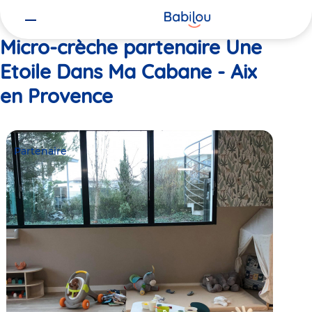
Vous
Accueil
Une Etoile Dans Ma Cabane - Aix en Provence
êtes
ici
Micro-crèche partenaire Une
Etoile Dans Ma Cabane - Aix
en Provence
Partenaire