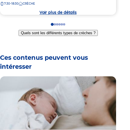
7:30-18:30
CRÈCHE
7:
crèche
crèc
Voir plus de détails
Go
Go
Go
Go
Go
Go
to
to
to
to
to
to
Quels sont les différents types de crèches ?
slide
slide
slide
slide
slide
slide
1
2
3
4
5
6
Ces contenus peuvent vous
intéresser