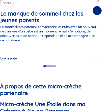
Santé
Sa
Le manque de sommeil chez les
Gr
Suivante
jeunes parents
Article
co
Le sommeil des parents : comprendre les nuits avec un nouveau-
Les 
né L'arrivée d'un bébé est un moment rempli d'émotions, de
les 
découvertes et de bonheur. Cependant, elle s'accompagne aussi
l'es
de nombreux
gast
Lire la suite
Lire 
Go
Go
Go
Go
Go
Go
to
to
to
to
to
to
slide
slide
slide
slide
slide
slide
1
2
3
4
5
6
À propos de cette micro-crèche
partenaire
Micro-crèche Une Étoile dans ma