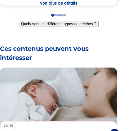
crèche
Voir plus de détails
Go
Go
Go
Go
Go
Go
to
to
to
to
to
to
Quels sont les différents types de crèches ?
slide
slide
slide
slide
slide
slide
1
2
3
4
5
6
Ces contenus peuvent vous
intéresser
Santé
Sa