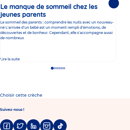
Le manque de sommeil chez les
Gr
Suivante
jeunes parents
Article
co
Le sommeil des parents : comprendre les nuits avec un nouveau-
Les 
né L'arrivée d'un bébé est un moment rempli d'émotions, de
les 
découvertes et de bonheur. Cependant, elle s'accompagne aussi
l'es
de nombreux
gast
Lire la suite
Lire 
Go
Go
Go
Go
Go
Go
to
to
to
to
to
to
slide
slide
slide
slide
slide
slide
1
2
3
4
5
6
Choisir cette crèche
Suivez-nous !
Facebook
Twitter
Linkedin
Instagram
Tiktok