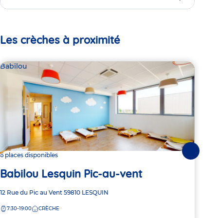
Les crèches à proximité
Babilou
Par
Ri
Suivante
6 places disponibles
Babilou Lesquin Pic-au-vent
Adre
10 R
de
Adresse
12 Rue du Pic au Vent
59810
LESQUIN
7:
la
de
crèc
7:30-19:00
CRÈCHE
la