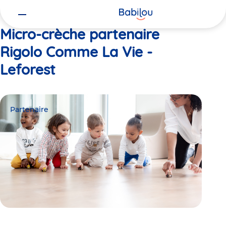
Vous
Accueil
Rigolo Comme La Vie - Leforest
êtes
ici
Micro-crèche partenaire
Rigolo Comme La Vie -
Leforest
Partenaire