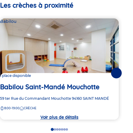
Les crèches à proximité
Babilou
Bab
Suivante
1 place disponible
2 pl
Babilou Saint-Mandé Mouchotte
Ba
Adresse
59 ter Rue du Commandant Mouchotte
94160
SAINT MANDÉ
Adre
29-3
de
de
8:00-19:00
CRÈCHE
8:
la
la
crèche
crèc
Voir plus de détails
Go
Go
Go
Go
Go
Go
Go