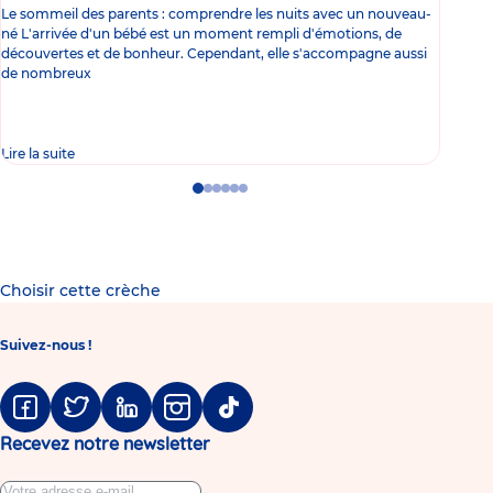
Le sommeil des parents : comprendre les nuits avec un nouveau-
Les 
né L'arrivée d'un bébé est un moment rempli d'émotions, de
les 
découvertes et de bonheur. Cependant, elle s'accompagne aussi
l'es
de nombreux
gast
Lire la suite
Lire 
Go
Go
Go
Go
Go
Go
to
to
to
to
to
to
slide
slide
slide
slide
slide
slide
1
2
3
4
5
6
Choisir cette crèche
Suivez-nous !
Facebook
Twitter
Linkedin
Instagram
Tiktok
Recevez notre newsletter