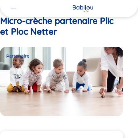
Vous
Accueil
Plic et Ploc Netter
êtes
ici
Micro-crèche partenaire Plic
et Ploc Netter
Partenaire