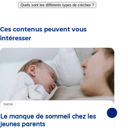
to
to
to
to
to
to
to
Quels sont les différents types de crèches ?
slide
slide
slide
slide
slide
slide
slide
1
2
3
4
5
6
7
Ces contenus peuvent vous
intéresser
Santé
Sa
Le manque de sommeil chez les
Gr
Suivante
jeunes parents
Article
co