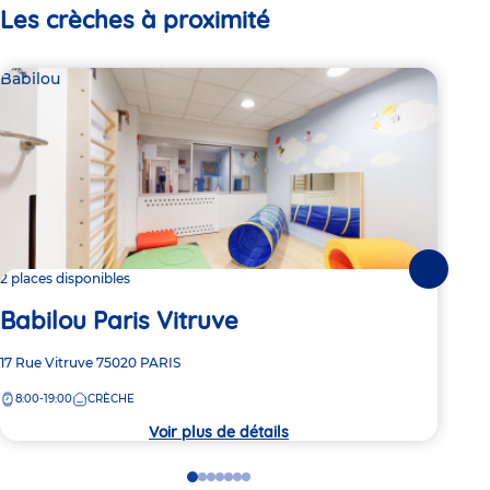
Les crèches à proximité
Babilou
Bab
Suivante
2 places disponibles
Dern
Babilou Paris Vitruve
Ba
Adresse
17 Rue Vitruve
75020
PARIS
Adre
22b 
de
de
8:00-19:00
CRÈCHE
8:
la
la
crèche
crèc
Voir plus de détails
Go
Go
Go
Go
Go
Go
Go