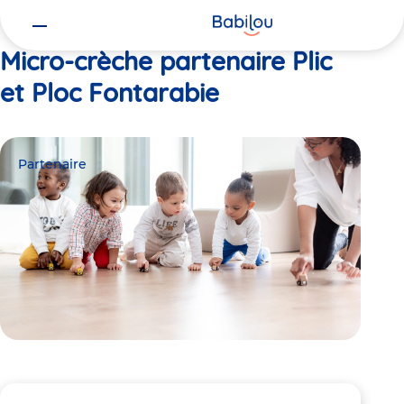
Vous
Accueil
Plic et Ploc Fontarabie
êtes
ici
Micro-crèche partenaire Plic
et Ploc Fontarabie
Partenaire