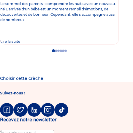
Le sommeil des parents : comprendre les nuits avec un nouveau-
Les 
né L'arrivée d'un bébé est un moment rempli d'émotions, de
les 
découvertes et de bonheur. Cependant, elle s'accompagne aussi
l'es
de nombreux
gast
Lire la suite
Lire 
Go
Go
Go
Go
Go
Go
to
to
to
to
to
to
slide
slide
slide
slide
slide
slide
1
2
3
4
5
6
Choisir cette crèche
Suivez-nous !
Facebook
Twitter
Linkedin
Instagram
Tiktok
Recevez notre newsletter