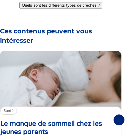
to
to
to
to
to
to
to
Quels sont les différents types de crèches ?
slide
slide
slide
slide
slide
slide
slide
1
2
3
4
5
6
7
Ces contenus peuvent vous
intéresser
Santé
Sa
Le manque de sommeil chez les
Gr
Suivante
jeunes parents
Article
co