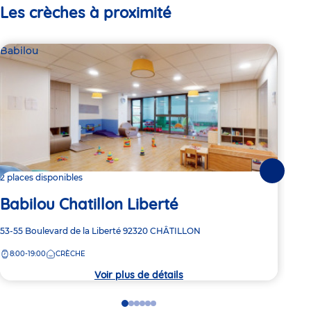
Les crèches à proximité
Babilou
Bab
Suivante
2 places disponibles
2 pl
Babilou Chatillon Liberté
Ba
Adresse
53-55 Boulevard de la Liberté
92320
CHÂTILLON
Adre
7 Al
de
de
8:00-19:00
CRÈCHE
8:
la
la
crèche
crèc
Voir plus de détails
Go
Go
Go
Go
Go
Go