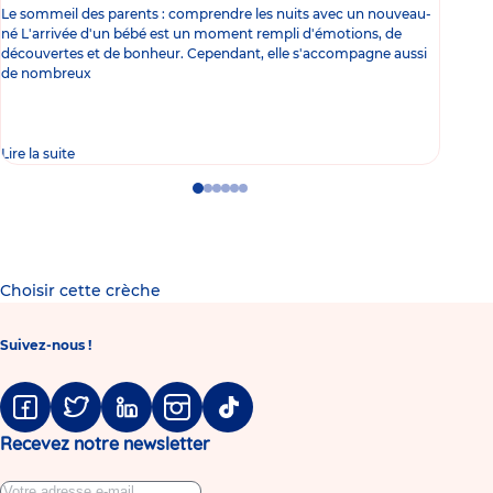
Le sommeil des parents : comprendre les nuits avec un nouveau-
Les 
né L'arrivée d'un bébé est un moment rempli d'émotions, de
les 
découvertes et de bonheur. Cependant, elle s'accompagne aussi
l'es
de nombreux
gast
Lire la suite
Lire 
Go
Go
Go
Go
Go
Go
to
to
to
to
to
to
slide
slide
slide
slide
slide
slide
1
2
3
4
5
6
Choisir cette crèche
Suivez-nous !
Facebook
Twitter
Linkedin
Instagram
Tiktok
Recevez notre newsletter