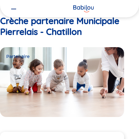
Vous
Accueil
Municipale Pierrelais - Chatillon
êtes
ici
Crèche partenaire Municipale
Pierrelais - Chatillon
Partenaire