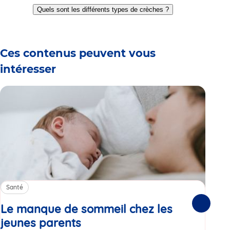
to
to
to
to
to
to
Quels sont les différents types de crèches ?
slide
slide
slide
slide
slide
slide
1
2
3
4
5
6
Ces contenus peuvent vous
intéresser
Santé
Sa
Le manque de sommeil chez les
Gr
Suivante
jeunes parents
Article
co