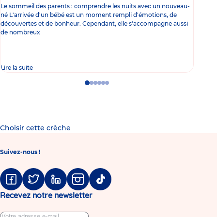
Le sommeil des parents : comprendre les nuits avec un nouveau-
Les 
né L'arrivée d'un bébé est un moment rempli d'émotions, de
les 
découvertes et de bonheur. Cependant, elle s'accompagne aussi
l'es
de nombreux
gast
Lire la suite
Lire 
Go
Go
Go
Go
Go
Go
to
to
to
to
to
to
slide
slide
slide
slide
slide
slide
1
2
3
4
5
6
Choisir cette crèche
Suivez-nous !
Facebook
Twitter
Linkedin
Instagram
Tiktok
Recevez notre newsletter