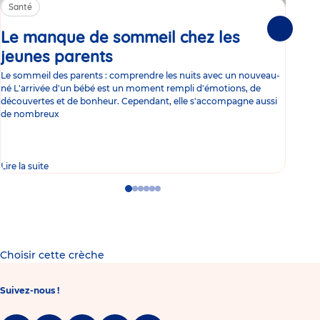
Santé
Sa
Le manque de sommeil chez les
Gr
Suivante
jeunes parents
Article
co
Le sommeil des parents : comprendre les nuits avec un nouveau-
Les 
né L'arrivée d'un bébé est un moment rempli d'émotions, de
les 
découvertes et de bonheur. Cependant, elle s'accompagne aussi
l'es
de nombreux
gast
Lire la suite
Lire 
Go
Go
Go
Go
Go
Go
to
to
to
to
to
to
slide
slide
slide
slide
slide
slide
1
2
3
4
5
6
Choisir cette crèche
Suivez-nous !