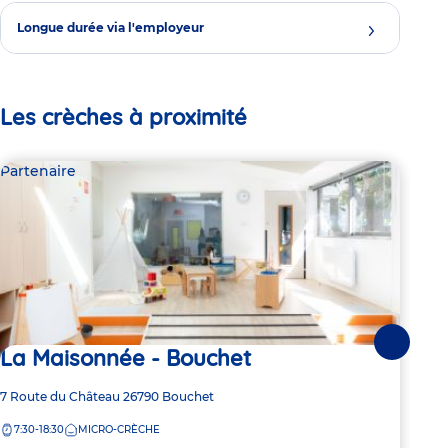
Longue durée via l'employeur
Les crèches à proximité
Partenaire
Par
Suivante
La Maisonnée - Bouchet
mi
Jo
Adresse
7 Route du Château
26790
Bouchet
de
Adre
427 
7:30-18:30
MICRO-CRÈCHE
la
de