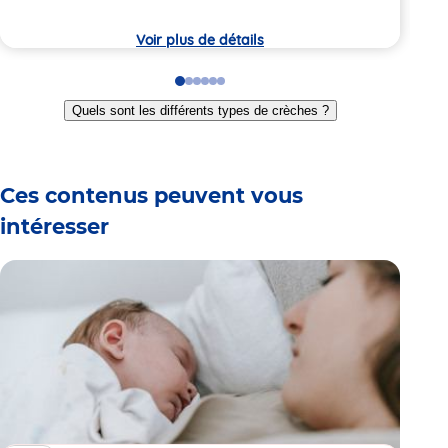
crèche
7:
la
crèc
Voir plus de détails
Go
Go
Go
Go
Go
Go
to
to
to
to
to
to
Quels sont les différents types de crèches ?
slide
slide
slide
slide
slide
slide
1
2
3
4
5
6
Ces contenus peuvent vous
intéresser