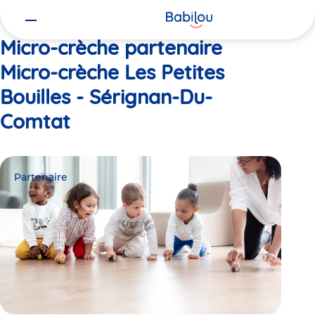
Vous
Accueil
Micro-crèche Les Petites Bouilles - Sérignan-Du-Comtat
êtes
ici
Micro-crèche partenaire
Micro-crèche Les Petites
Bouilles - Sérignan-Du-
Comtat
Partenaire