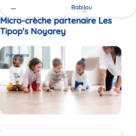
Vous
Accueil
Les Tipop's Noyarey
êtes
ici
Micro-crèche partenaire Les
Tipop's Noyarey
Partenaire