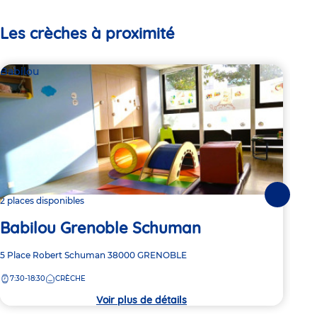
Les crèches à proximité
Babilou
Par
Le
Suivante
2 places disponibles
Babilou Grenoble Schuman
Adre
29 A
de
Adresse
5 Place Robert Schuman
38000
GRENOBLE
8:
la
de
crèc
7:30-18:30
CRÈCHE
la
crèche
Voir plus de détails