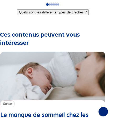
Go
Go
Go
Go
Go
Go
to
to
to
to
to
to
Quels sont les différents types de crèches ?
slide
slide
slide
slide
slide
slide
1
2
3
4
5
6
Ces contenus peuvent vous
intéresser
Santé
Sa
Le manque de sommeil chez les
Gr
Suivante