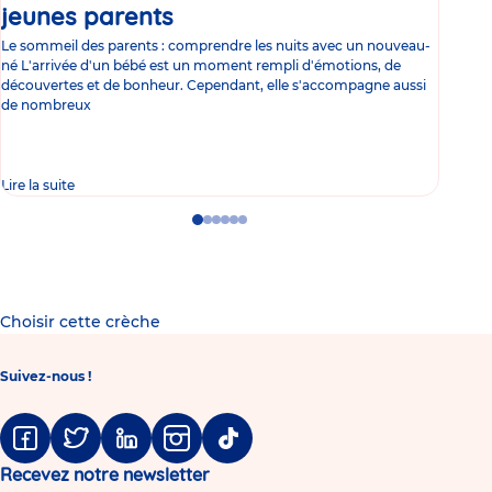
jeunes parents
Article
co
Le sommeil des parents : comprendre les nuits avec un nouveau-
Les 
né L'arrivée d'un bébé est un moment rempli d'émotions, de
les 
découvertes et de bonheur. Cependant, elle s'accompagne aussi
l'es
de nombreux
gast
Lire la suite
Lire 
Go
Go
Go
Go
Go
Go
to
to
to
to
to
to
slide
slide
slide
slide
slide
slide
1
2
3
4
5
6
Choisir cette crèche
Suivez-nous !
Facebook
Twitter
Linkedin
Instagram
Tiktok
Recevez notre newsletter