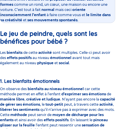
formes
comme un rond, un cœur, une maison ou encore une
voiture. C’est tout à fait
normal
mais ceci
oriente
inconsciemment l’enfant
à faire comme vous et
le limite dans
sa créativité
et
ses mouvements spontanés
.
Le jeu de peindre, quels sont les
bénéfices pour bébé ?
Les
bienfaits
de cette
activité
sont multiples. Celle-ci peut avoir
des
effets positifs
au niveau
émotionnel
avant tout mais
également au niveau
physique
et
social
.
1. Les bienfaits émotionnels
On observe des
bienfaits au niveau émotionnel
car cette
méthode permet en effet à l’enfant
d’exprimer ses émotions
de
manière libre
,
créative et ludique
.
N’ayant pas encore la
capacité
de
gérer ses émotions
, le
tout-petit
peut, à travers cette
activité
,
libérer les sentiments
qu’il n’arrive pas à exprimer avec des mots.
Cette
méthode
peut servir de
moyen de décharge pour les
enfants
et ainsi avoir des
effets positifs
. En laissant le
pinceau
glisser sur la feuille
l’enfant peut ressentir une
sensation de