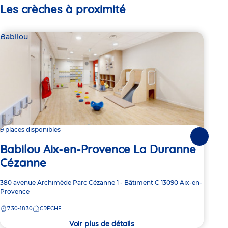
Les crèches à proximité
Babilou
Bab
9 places disponibles
Dern
Suivante
Babilou Aix-en-Provence La Duranne
Ba
Cézanne
Sc
Adresse
380 avenue Archimède
Parc Cézanne 1 - Bâtiment C
13090
Aix-en-
Adre
29 a
de
Provence
de
PRO
la
la
7:30-18:30
CRÈCHE
7:
crèche
crèc
Voir plus de détails