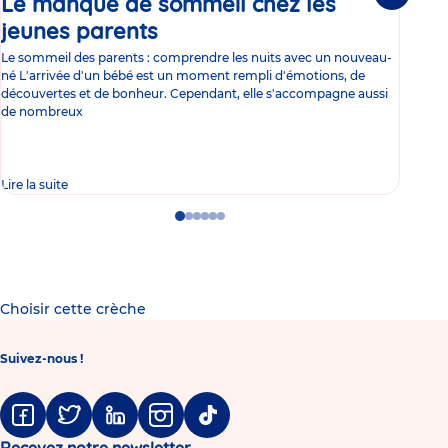
Le manque de sommeil chez les
Gr
jeunes parents
Article
co
Le sommeil des parents : comprendre les nuits avec un nouveau-
Les 
né L'arrivée d'un bébé est un moment rempli d'émotions, de
les 
découvertes et de bonheur. Cependant, elle s'accompagne aussi
l'es
de nombreux
gast
Lire la suite
Lire 
Go
Go
Go
Go
Go
Go
to
to
to
to
to
to
slide
slide
slide
slide
slide
slide
1
2
3
4
5
6
Choisir cette crèche
Suivez-nous !
Facebook
Twitter
Linkedin
Instagram
Tiktok
Recevez notre newsletter