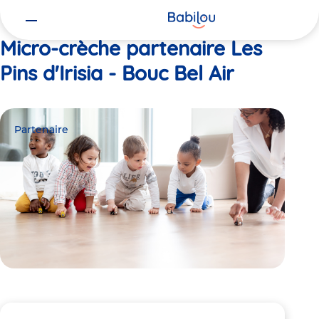
Vous
Accueil
Les Pins d'Irisia - Bouc Bel Air
êtes
ici
Micro-crèche partenaire Les
Pins d'Irisia - Bouc Bel Air
Partenaire