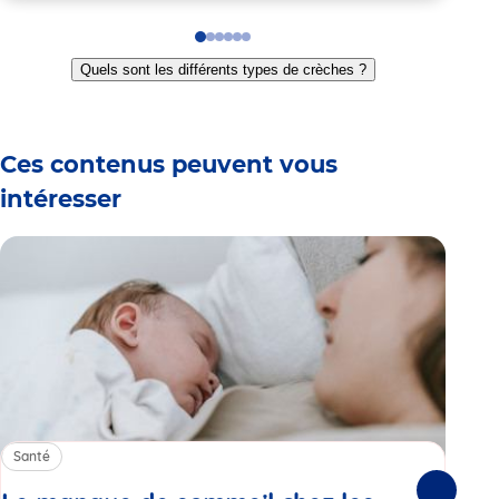
Go
Go
Go
Go
Go
Go
to
to
to
to
to
to
Quels sont les différents types de crèches ?
slide
slide
slide
slide
slide
slide
1
2
3
4
5
6
Ces contenus peuvent vous
intéresser
Santé
Sa
Suivante