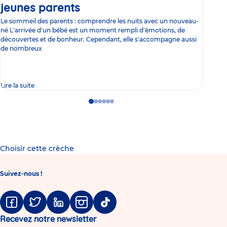
jeunes parents
Article
co
Le sommeil des parents : comprendre les nuits avec un nouveau-
Les 
né L'arrivée d'un bébé est un moment rempli d'émotions, de
les 
découvertes et de bonheur. Cependant, elle s'accompagne aussi
l'es
de nombreux
gast
Lire la suite
Lire 
Go
Go
Go
Go
Go
Go
to
to
to
to
to
to
slide
slide
slide
slide
slide
slide
1
2
3
4
5
6
Choisir cette crèche
Suivez-nous !
Facebook
Twitter
Linkedin
Instagram
Tiktok
Recevez notre newsletter