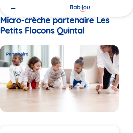
Vous
Accueil
Les Petits Flocons Quintal
êtes
ici
Micro-crèche partenaire Les
Petits Flocons Quintal
Partenaire