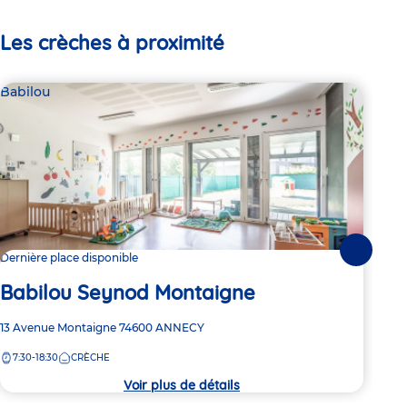
Les crèches à proximité
Babilou
Bab
Suivante
Dernière place disponible
2 pl
Babilou Seynod Montaigne
Ba
Adresse
13 Avenue Montaigne
74600
ANNECY
Adre
1 ru
de
de
7:30-18:30
CRÈCHE
7:
la
la
crèche
crèc
Voir plus de détails