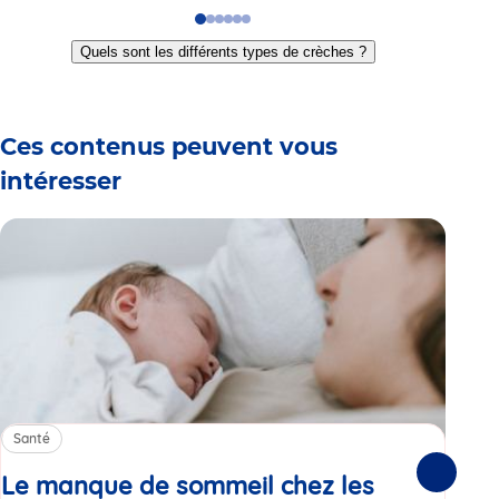
Go
Go
Go
Go
Go
Go
to
to
to
to
to
to
Quels sont les différents types de crèches ?
slide
slide
slide
slide
slide
slide
1
2
3
4
5
6
Ces contenus peuvent vous
intéresser
Santé
Sa
Le manque de sommeil chez les
Gr
Suivante