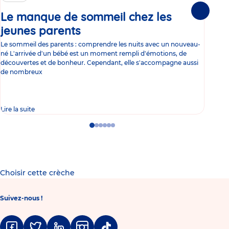
Le manque de sommeil chez les
Gr
Suivante
jeunes parents
Article
co
Le sommeil des parents : comprendre les nuits avec un nouveau-
Les 
né L'arrivée d'un bébé est un moment rempli d'émotions, de
les 
découvertes et de bonheur. Cependant, elle s'accompagne aussi
l'es
de nombreux
gast
Lire la suite
Lire 
Go
Go
Go
Go
Go
Go
to
to
to
to
to
to
slide
slide
slide
slide
slide
slide
1
2
3
4
5
6
Choisir cette crèche
Suivez-nous !