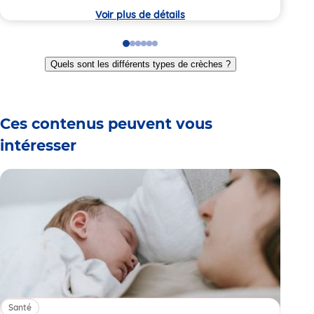
Voir plus de détails
Go
Go
Go
Go
Go
Go
to
to
to
to
to
to
Quels sont les différents types de crèches ?
slide
slide
slide
slide
slide
slide
1
2
3
4
5
6
Ces contenus peuvent vous
intéresser
Santé
Sa