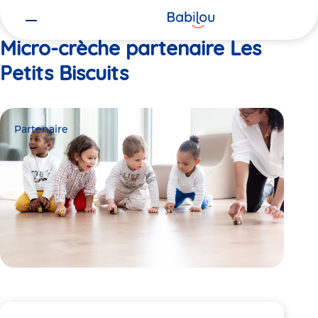
Vous
Accueil
Les Petits Biscuits
êtes
ici
Micro-crèche partenaire Les
Petits Biscuits
Partenaire