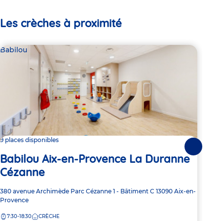
Les crèches à proximité
Babilou
Bab
9 places disponibles
Dern
Suivante
Babilou Aix-en-Provence La Duranne
Ba
Cézanne
Sc
Adresse
380 avenue Archimède
Parc Cézanne 1 - Bâtiment C
13090
Aix-en-
Adre
29 a
de
Provence
de
PRO
la
la
7:30-18:30
CRÈCHE
7:
crèche
crèc