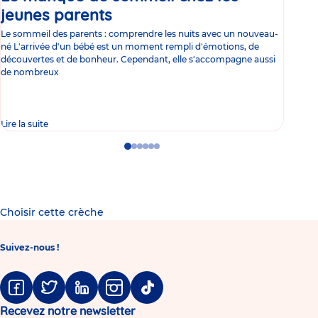
jeunes parents
Article
co
Le sommeil des parents : comprendre les nuits avec un nouveau-
Les 
né L'arrivée d'un bébé est un moment rempli d'émotions, de
les 
découvertes et de bonheur. Cependant, elle s'accompagne aussi
l'es
de nombreux
gast
Lire la suite
Lire 
Go
Go
Go
Go
Go
Go
to
to
to
to
to
to
slide
slide
slide
slide
slide
slide
1
2
3
4
5
6
Choisir cette crèche
Suivez-nous !
Facebook
Twitter
Linkedin
Instagram
Tiktok
Recevez notre newsletter