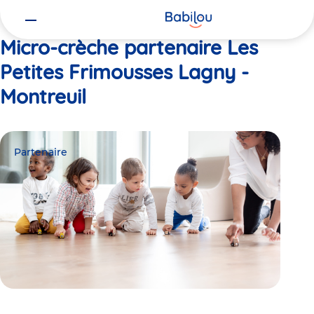
Vous
Accueil
Les Petites Frimousses Lagny - Montreuil
êtes
ici
Micro-crèche partenaire Les
Petites Frimousses Lagny -
Montreuil
Partenaire