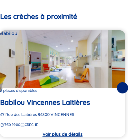
Les crèches à proximité
Babilou
Bab
Suivante
2 places disponibles
2 pl
Babilou Vincennes Laitières
Ba
Adresse
47 Rue des Laitières
94300
VINCENNES
Adre
55 A
de
de
7:30-19:00
CRÈCHE
7:
la
la
crèche
crèc
Voir plus de détails