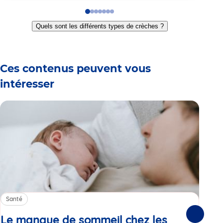
Go
Go
Go
Go
Go
Go
Go
to
to
to
to
to
to
to
Quels sont les différents types de crèches ?
slide
slide
slide
slide
slide
slide
slide
1
2
3
4
5
6
7
Ces contenus peuvent vous
intéresser
Santé
Sa
Le manque de sommeil chez les
Gr
Suivante