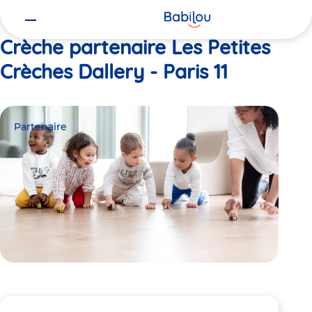
Vous
Accueil
Les Petites Crèches Dallery - Paris 11
êtes
ici
Crèche partenaire Les Petites
Crèches Dallery - Paris 11
Partenaire