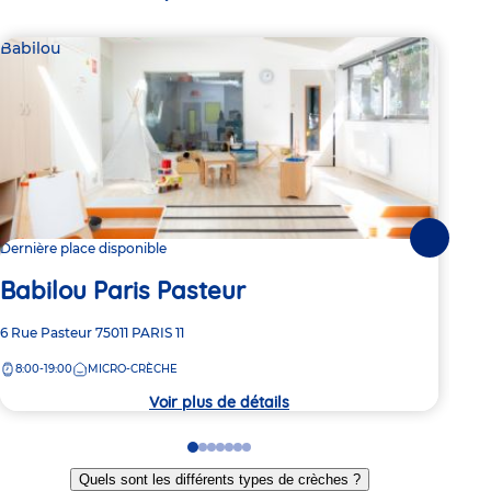
Babilou
Bab
Suivante
Dernière place disponible
1 pl
Babilou Paris Pasteur
Ba
Adresse
6 Rue Pasteur
75011
PARIS 11
Adre
4/6 
de
de
8:00-19:00
MICRO-CRÈCHE
8:
la
la
crèche
crèc
Voir plus de détails
Go
Go
Go
Go
Go
Go
Go
to
to
to
to
to
to
to
Quels sont les différents types de crèches ?
slide
slide
slide
slide
slide
slide
slide