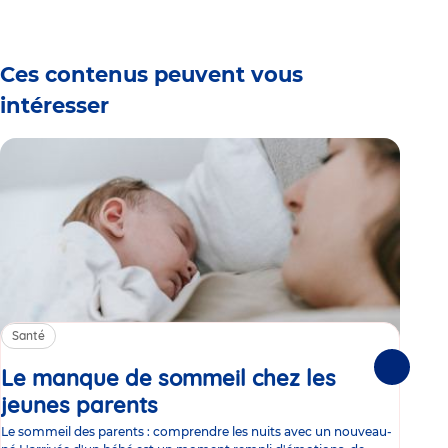
1
2
3
4
5
6
7
Ces contenus peuvent vous
intéresser
Santé
Sa
Le manque de sommeil chez les
Gr
Suivante
jeunes parents
Article
co
Le sommeil des parents : comprendre les nuits avec un nouveau-
Les 