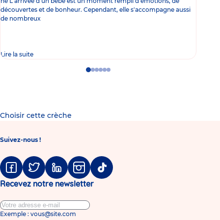
né L'arrivée d'un bébé est un moment rempli d'émotions, de
les 
découvertes et de bonheur. Cependant, elle s'accompagne aussi
l'es
de nombreux
gast
Lire la suite
Lire 
Go
Go
Go
Go
Go
Go
to
to
to
to
to
to
slide
slide
slide
slide
slide
slide
1
2
3
4
5
6
Choisir cette crèche
Suivez-nous !
Facebook
Twitter
Linkedin
Instagram
Tiktok
Recevez notre newsletter
Exemple : vous@site.com