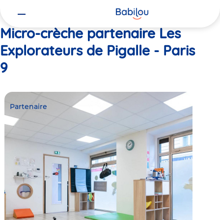
Vous
Accueil
Les Explorateurs de Pigalle - Paris 9
êtes
ici
Micro-crèche partenaire Les
Explorateurs de Pigalle - Paris
9
Partenaire