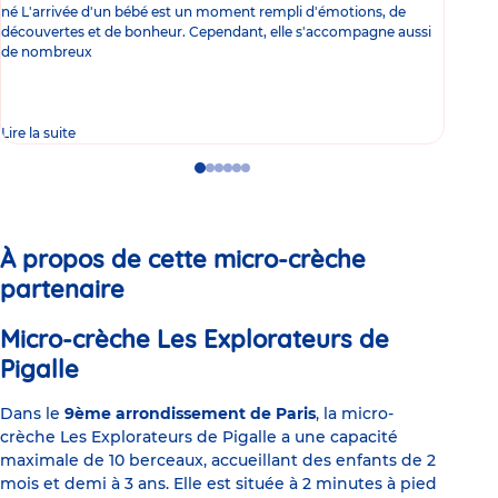
né L'arrivée d'un bébé est un moment rempli d'émotions, de
les 
découvertes et de bonheur. Cependant, elle s'accompagne aussi
l'es
de nombreux
gast
Lire la suite
Lire 
Go
Go
Go
Go
Go
Go
to
to
to
to
to
to
slide
slide
slide
slide
slide
slide
1
2
3
4
5
6
À propos de cette micro-crèche
partenaire
Micro-crèche Les Explorateurs de
Pigalle
Dans le
9ème arrondissement de Paris
, la micro-
crèche Les Explorateurs de Pigalle a une capacité
maximale de 10 berceaux, accueillant des enfants de 2
mois et demi à 3 ans. Elle est située à 2 minutes à pied