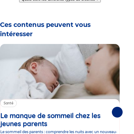
slide
slide
slide
slide
slide
slide
slide
1
2
3
4
5
6
7
Ces contenus peuvent vous
intéresser
Santé
Sa
Le manque de sommeil chez les
Gr
Suivante
jeunes parents
Article
co
Le sommeil des parents : comprendre les nuits avec un nouveau-
Les 