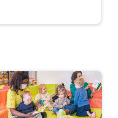
ilou
Babil