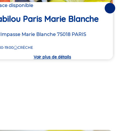
lace disponible
2 pla
Suivantes
bilou Paris Marie Blanche
Bab
resse
 Impasse Marie Blanche
75018
PARIS
Adre
9 Ru
de
30-19:00
CRÈCHE
8:00
la
che
crèc
Voir plus de détails