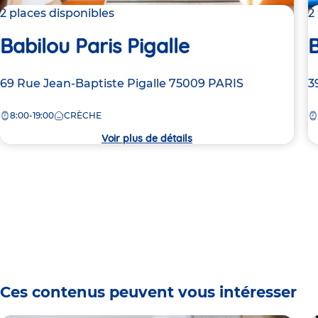
2 places disponibles
2
Babilou Paris Pigalle
B
Adresse
69 Rue Jean-Baptiste Pigalle
75009
PARIS
A
3
de
d
8:00-19:00
CRÈCHE
la
la
crèche
c
Voir plus de détails
Ces contenus peuvent vous intéresser