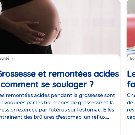
Santé
Ed
Grossesse et remontées acides
Le
: comment se soulager ?
Article
fa
es remontées acides pendant la grossesse sont
Che
rovoquées par les hormones de grossesse et la
de 
ression exercée par l'utérus sur l'estomac. Elles
rev
ntraînent des brûlures d'estomac, un reflux
cac
astrique
le