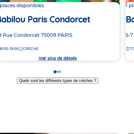
 places disponibles
1 p
abilou Paris Condorcet
Ba
dresse
9 Rue Condorcet
75009
PARIS
Ad
5-7
e
de
8:00-19:00
CRÈCHE
7:
la
rèche
crè
Voir plus de détails
Go
Go
Go
to
to
to
Quels sont les différents types de crèches ?
slide
slide
slide
1
2
3