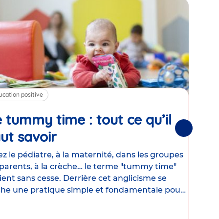
ucation positive
Alim
 tummy time : tout ce qu’il
Cha
Suivantes
ut savoir
Article
mé
con
z le pédiatre, à la maternité, dans les groupes
parents, à la crèche… le terme "tummy time"
Le la
ient sans cesse. Derrière cet anglicisme se
d’ut
he une pratique simple et fondamentale pour
temp
rapi
crée