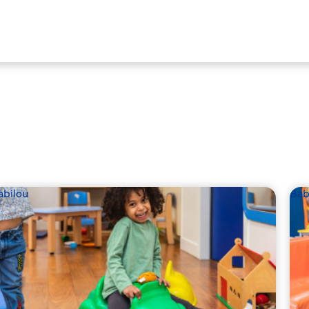
abilou
Bab