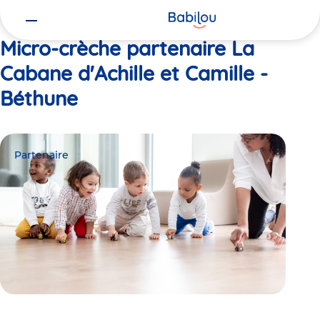
Vous
Accueil
La Cabane d'Achille et Camille -Béthune
êtes
ici
Micro-crèche partenaire La
Cabane d'Achille et Camille -
Béthune
Partenaire