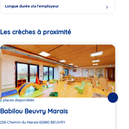
Longue durée via l'employeur
Les crèches à proximité
Babilou
Bab
Suivante
2 places disponibles
Dern
Babilou Beuvry Marais
Ba
Adresse
256 Chemin du Marais
62660
BEUVRY
Adre
53 R
de
de