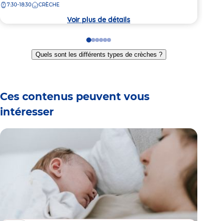
7:30-18:30
CRÈCHE
7:
la
la
crèche
crèc
Voir plus de détails
Go
Go
Go
Go
Go
Go
to
to
to
to
to
to
Quels sont les différents types de crèches ?
slide
slide
slide
slide
slide
slide
1
2
3
4
5
6
Ces contenus peuvent vous
intéresser