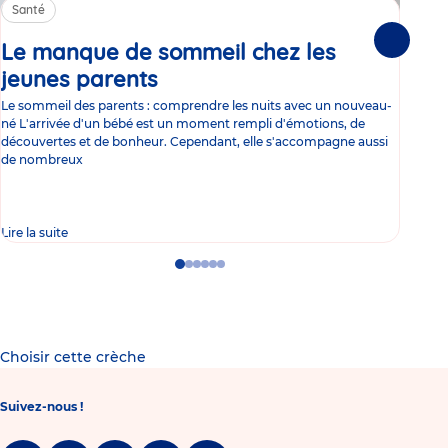
Santé
Sa
Le manque de sommeil chez les
Gr
Suivante
jeunes parents
Article
co
Le sommeil des parents : comprendre les nuits avec un nouveau-
Les 
né L'arrivée d'un bébé est un moment rempli d'émotions, de
les 
découvertes et de bonheur. Cependant, elle s'accompagne aussi
l'es
de nombreux
gast
Lire la suite
Lire 
Go
Go
Go
Go
Go
Go
to
to
to
to
to
to
slide
slide
slide
slide
slide
slide
1
2
3
4
5
6
Choisir cette crèche
Suivez-nous !