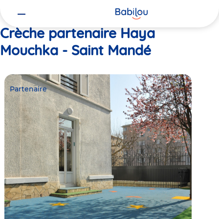
Vous
Accueil
Haya Mouchka - Saint Mandé
êtes
ici
Crèche partenaire Haya
Mouchka - Saint Mandé
Partenaire