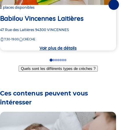
Suivante
2 places disponibles
3 pl
Babilou Vincennes Laitières
Ba
Adresse
47 Rue des Laitières
94300
VINCENNES
Adre
25 R
de
de
7:30-19:00
CRÈCHE
7:
la
la
crèche
crèc
Voir plus de détails
Go
Go
Go
Go
Go
Go
Go
to
to
to
to
to
to
to
Quels sont les différents types de crèches ?
slide
slide
slide
slide
slide
slide
slide
1
2
3
4
5
6
7
Ces contenus peuvent vous
intéresser