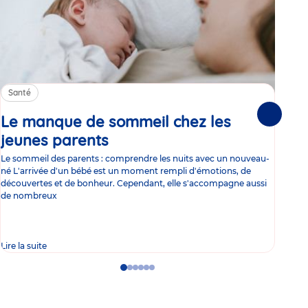
Santé
Sa
Le manque de sommeil chez les
Gr
Suivante
jeunes parents
Article
co
Le sommeil des parents : comprendre les nuits avec un nouveau-
Les 
né L'arrivée d'un bébé est un moment rempli d'émotions, de
les 
découvertes et de bonheur. Cependant, elle s'accompagne aussi
l'es
de nombreux
gast
Lire la suite
Lire 
Go
Go
Go
Go
Go
Go
to
to
to
to
to
to
slide
slide
slide
slide
slide
slide
1
2
3
4
5
6